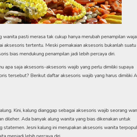
ng wanita pasti merasa tak cukup hanya merubah penampilan waja
i aksesoris tertentu. Meski pemakaian aksesoris bukanlah suatu
is bias mendukung penampilan jadi lebih percaya diri.
hu apa saja aksesoris-aksesoris wajib yang perlu dimiliki supaya
is tersebut? Berikut daftar aksesoris wajib yang harus dimiliki 
ung. Kini, kalung dianggap sebagai aksesoris wajib seorang wani
n dileher. Ada banyak alung wanita yang bias dikenakan untuk
 statemen. Jesni kalung ini merupakan aksesoris wanita terpopul
 menjadi lebih percaya diri.