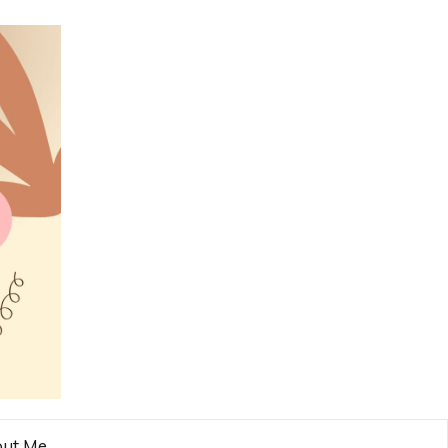
ut Me