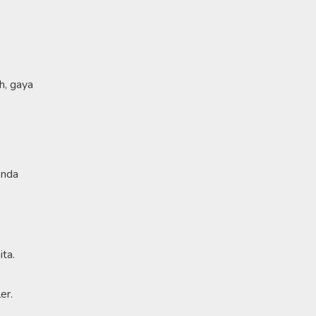
h, gaya
Anda
ta.
er.