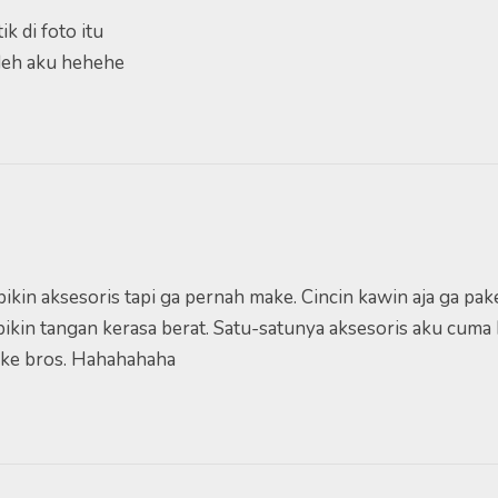
k di foto itu
 deh aku hehehe
kin aksesoris tapi ga pernah make. Cincin kawin aja ga pak
bikin tangan kerasa berat. Satu-satunya aksesoris aku cuma 
pake bros. Hahahahaha