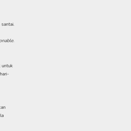
 santai.
ionable
.
k untuk
hari-
kan
la