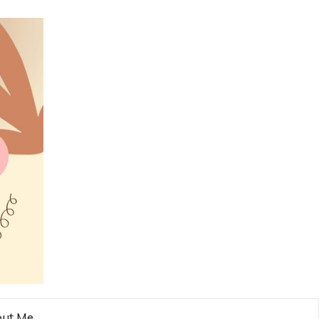
ut Me