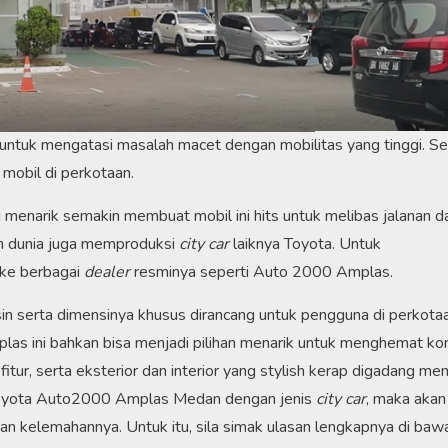
uk mengatasi masalah macet dengan mobilitas yang tinggi. Se
 mobil di perkotaan.
 menarik semakin membuat mobil ini hits untuk melibas jalanan d
uruh dunia juga memproduksi
city car
laiknya Toyota. Untuk
 ke berbagai
dealer
resminya seperti Auto 2000 Amplas.
n serta dimensinya khusus dirancang untuk pengguna di perkotaa
as ini bahkan bisa menjadi pilihan menarik untuk menghemat ko
tur, serta eksterior dan interior yang stylish kerap digadang men
Toyota Auto2000 Amplas Medan dengan jenis
city car
, maka akan
an kelemahannya. Untuk itu, sila simak ulasan lengkapnya di bawah