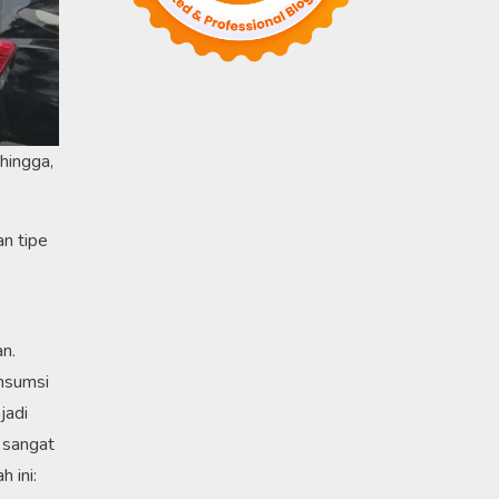
hingga,
an tipe
n.
nsumsi
jadi
 sangat
 ini: