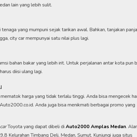
an lain yang lebih sulit.
iki tenaga yang mumpuni sejak tarikan awal. Bahkan, tanjakan panj
gga, city car mempunyai satu nilai plus lagi.
si bahan bakar yang lebih irit. Untuk perjalanan antar kota pun b
rus diisi ulang lagi.
u
a mematok harga yang tidak terlalu tinggi. Anda bisa mengecek h
i Auto2000.co.id. Anda juga bisa menikmati berbagai promo yang
 car
Toyota yang dapat dibeli di
Auto2000 Amplas Medan
. Ala
9,8 Kelurahan Timbang Deli, Medan, Sumut. Kunjungi juga situs