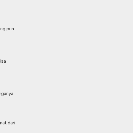
ang pun
isa
arganya
mat dari