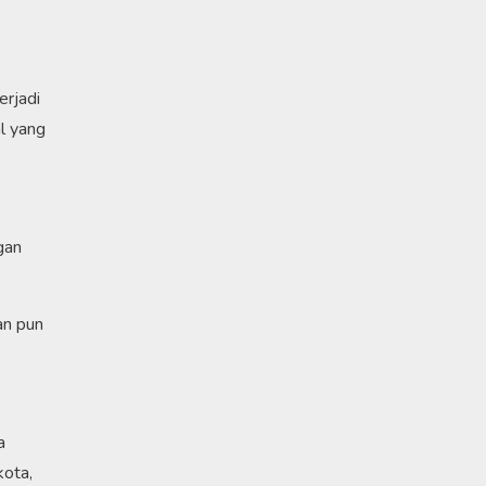
erjadi
l yang
gan
an pun
a
kota,