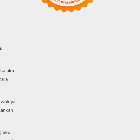
ku
isa aku
cara
Awalnya
lankan
g aku