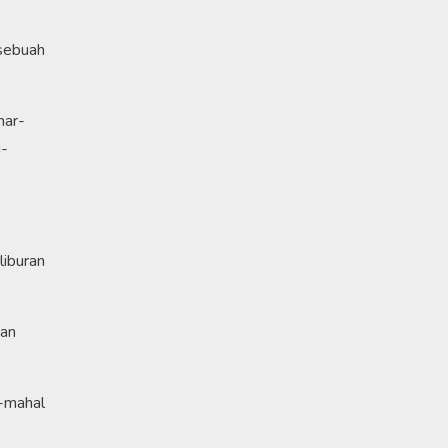
 sebuah
nar-
i-
liburan
kan
l-mahal