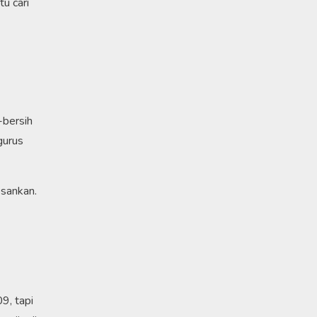
u cari
-bersih
gurus
osankan.
9, tapi