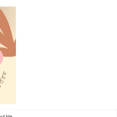
ut Me