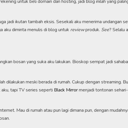
kening untuk beli domain dan hosting, jadi blog inilah yang paling 
juga jadi ikutan tambah eksis. Sesekali aku menerima undangan s
ga aku diminta menulis di blog untuk
review
produk.
See
? Selalu 
angkan bosan yang suka aku lakukan. Bioskop sempat jadi sahaba
dah dilakukan meski berada di rumah. Cukup dengan streaming. B
t aku, tapi TV series seperti
Black Mirror
menjadi tontonan sehari-
nternet. Mau di rumah atau pun lagi dimana pun, dengan mudahny
osan.