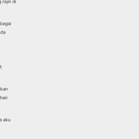
rajin di
ebagai
ada
t
ukan
hari
a aku