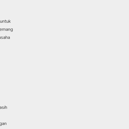
 untuk
 memang
usaha
asih
ngan