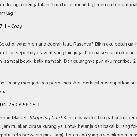
ka dia ingin mengatakan “lima belas menit lagi menuju tempat m
am lagi.”
h Sokcho, yang memang daerah laut. Rasanya? Bikin aku betah ga i
u. Dan sepertinya favorit yang lain juga. Karena semua makanan i
ami sampai bolak-balik nambah. Dan pulangnya pun aku membeli 2
san, Danny mengadakan permainan. Aku berhasil mendapatkan su
an.
aemon Market.
Shopping time
! Kami dibawa ke tempat untuk berb
 jam itu akan dirasa kurang ya untuk belanja dan bakal kurang fok
epatu kets berwarna pink (lagi). Entah apa yang akan dikomen m