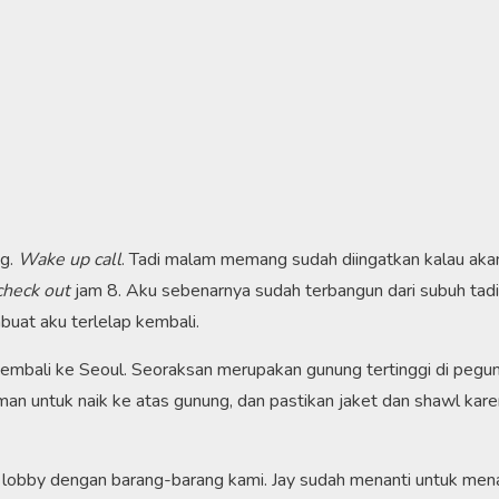
ng.
Wake up call
. Tadi malam memang sudah diingatkan kalau aka
check out
jam 8. Aku sebenarnya sudah terbangun dari subuh tadi.
uat aku terlelap kembali.
i kembali ke Seoul. Seoraksan merupakan gunung tertinggi di peg
an untuk naik ke atas gunung, dan pastikan jaket dan shawl kare
e lobby dengan barang-barang kami. Jay sudah menanti untuk men