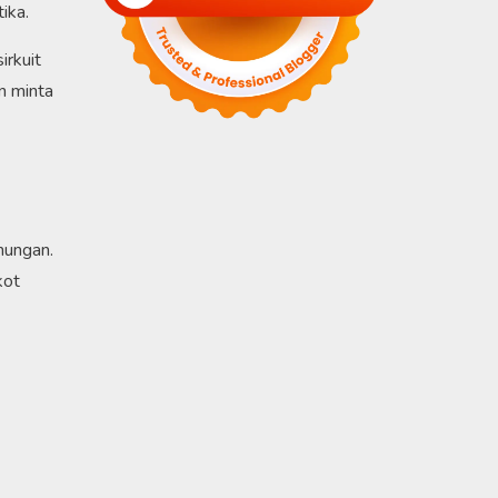
ika.
irkuit
n minta
nungan.
kot