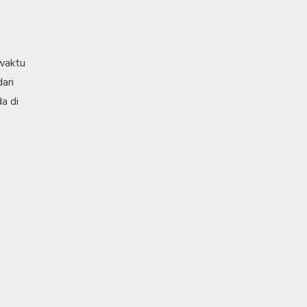
 waktu
ari
a di