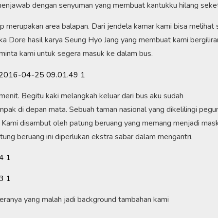
ay menjawab dengan senyuman yang membuat kantukku hilang seket
 merupakan area balapan. Dari jendela kamar kami bisa melihat s
ka Dore hasil karya Seung Hyo Jang yang membuat kami bergilira
eminta kami untuk segera masuk ke dalam bus.
enit. Begitu kaki melangkah keluar dari bus aku sudah
ak di depan mata. Sebuah taman nasional yang dikelilingi pegu
 Kami disambut oleh patung beruang yang memang menjadi mas
atung beruang ini diperlukan ekstra sabar dalam mengantri.
deranya yang malah jadi background tambahan kami