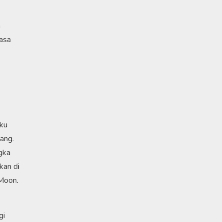
a
hasa
nku
ang.
gka
kan di
 Moon.
gi