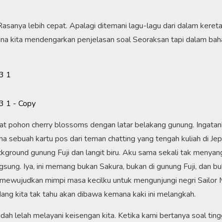
Rasanya lebih cepat. Apalagi ditemani lagu-lagu dari dalam keret
ana kita mendengarkan penjelasan soal Seoraksan tapi dalam ba
ihat pohon cherry blossoms dengan latar belakang gunung. Ingata
 sebuah kartu pos dari teman chatting yang tengah kuliah di Jep
kground gunung Fuji dan langit biru. Aku sama sekali tak menyan
ung. Iya, ini memang bukan Sakura, bukan di gunung Fuji, dan bu
t mewujudkan mimpi masa kecilku untuk mengunjungi negri Sailor
dang kita tak tahu akan dibawa kemana kaki ini melangkah.
ah lelah melayani keisengan kita. Ketika kami bertanya soal ting