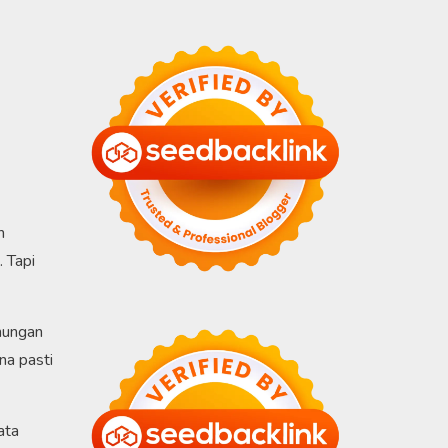
n
 Tapi
unungan
na pasti
ata