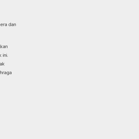
mera dan
lkan
ini.
yak
ahraga