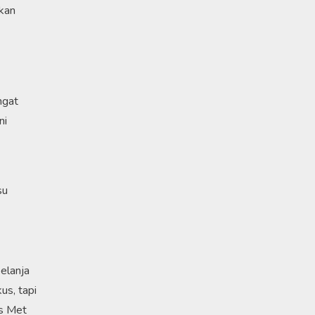
akan
ngat
ni
su
elanja
us, tapi
as Met