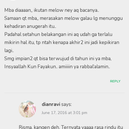
Mba diaaaan,, ikutan melow ney aq bacanya..
Samaan qt mba,, merasakan melow galau lg menunggu
kehadiran anugerah itu..
Padahal setahun belakangan ini aq udah ga terlalu
mikirin hal itu, tp ntah kenapa akhir2 ini jadi kepikiran
lagi..
Smg impian2 qt bisa terwujud di tahun ini ya mba,
Insyaallah Kun Fayakun.. amiiiin ya rabbal’alamin..
REPLY
dianravi
says:
June 17, 2016 at 3:01 pm
Risma, kangen deh. Ternyata yaaaa rasa rindu itu