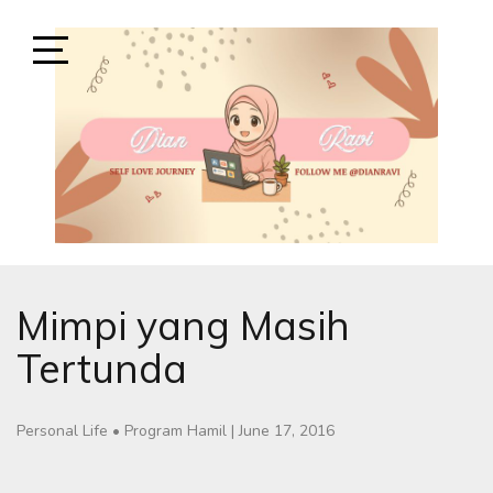
Skip
to
content
Open
Sidebar
SELF-LOVE JOURNEY
SELF LOVE JOURNEY
Mimpi yang Masih
Tertunda
Personal Life
•
Program Hamil
|
June 17, 2016