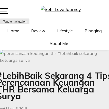
Skip
to
content
Open
SELF-LOVE JOURNEY
SELF LOVE JOURNEY
Toggle navigation
Sidebar
Home
Review
Lifestyle
Blogging
About Me
#LebihBaik Sekarang 4 Tip
Perencanaan Keuangan
THR Bersama Keluarga
Surya
ent
|
June 5, 2018