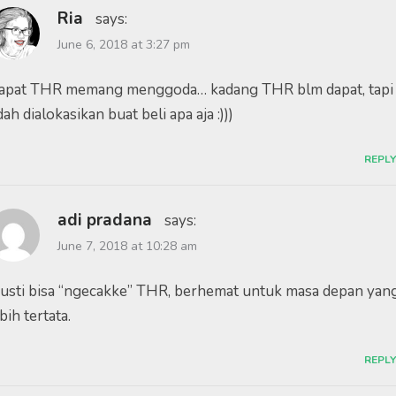
Ria
says:
June 6, 2018 at 3:27 pm
apat THR memang menggoda… kadang THR blm dapat, tapi
ah dialokasikan buat beli apa aja :)))
REPLY
adi pradana
says:
June 7, 2018 at 10:28 am
usti bisa “ngecakke” THR, berhemat untuk masa depan yan
bih tertata.
REPLY