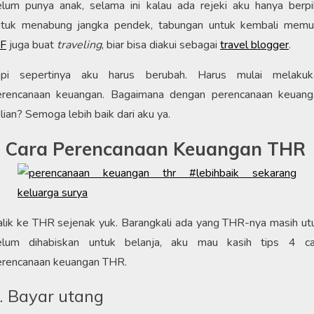
lum punya anak, selama ini kalau ada rejeki aku hanya berpi
ntuk menabung jangka pendek, tabungan untuk kembali memul
VF
juga buat
traveling
, biar bisa diakui sebagai
travel blogger
.
api sepertinya aku harus berubah. Harus mulai melakuk
erencanaan keuangan. Bagaimana dengan perencanaan keuang
lian? Semoga lebih baik dari aku ya.
 Cara Perencanaan Keuangan THR
lik ke THR sejenak yuk. Barangkali ada yang THR-nya masih ut
elum dihabiskan untuk belanja, aku mau kasih tips 4 ca
erencanaan keuangan THR.
. Bayar utang