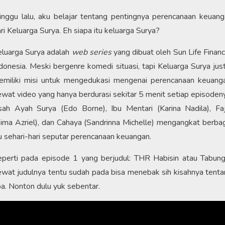
nggu lalu, aku belajar tentang pentingnya perencanaan keuan
ri Keluarga Surya. Eh siapa itu keluarga Surya?
eluarga Surya adalah
web series
yang dibuat oleh Sun Life Financ
donesia. Meski bergenre komedi situasi, tapi Keluarga Surya jus
emiliki misi untuk mengedukasi mengenai perencanaan keuanga
wat video yang hanya berdurasi sekitar 5 menit setiap episoden
sah Ayah Surya (Edo Borne), Ibu Mentari (Karina Nadila), Fa
ima Azriel), dan Cahaya (Sandrinna Michelle) mengangkat berba
u sehari-hari seputar perencanaan keuangan.
perti pada episode 1 yang berjudul: THR Habisin atau Tabung
wat judulnya tentu sudah pada bisa menebak sih kisahnya tent
a. Nonton dulu yuk sebentar.