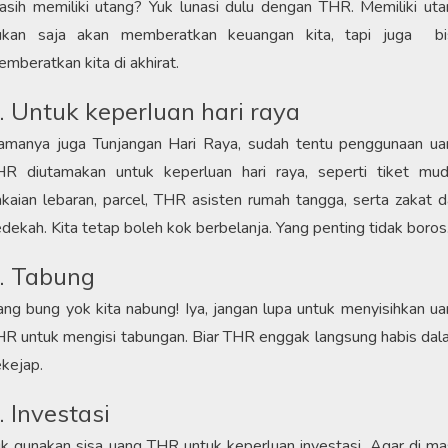
sih memiliki utang? Yuk lunasi dulu dengan THR. Memiliki ut
ukan saja akan memberatkan keuangan kita, tapi juga bi
mberatkan kita di akhirat.
. Untuk keperluan hari raya
amanya juga Tunjangan Hari Raya, sudah tentu penggunaan ua
HR diutamakan untuk keperluan hari raya, seperti tiket mudi
kaian lebaran, parcel, THR asisten rumah tangga, serta zakat 
dekah. Kita tetap boleh kok berbelanja. Yang penting tidak boros
. Tabung
ng bung yok kita nabung! Iya, jangan lupa untuk menyisihkan u
R untuk mengisi tabungan. Biar THR enggak langsung habis da
kejap.
. Investasi
k gunakan sisa uang THR untuk keperluan investasi. Agar di m