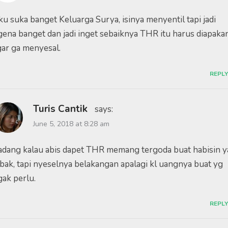
ku suka banget Keluarga Surya, isinya menyentil tapi jadi
gena banget dan jadi inget sebaiknya THR itu harus diapaka
gar ga menyesal.
REPLY
Turis Cantik
says:
June 5, 2018 at 8:28 am
adang kalau abis dapet THR memang tergoda buat habisin y
bak, tapi nyeselnya belakangan apalagi kl uangnya buat yg
gak perlu.
REPLY