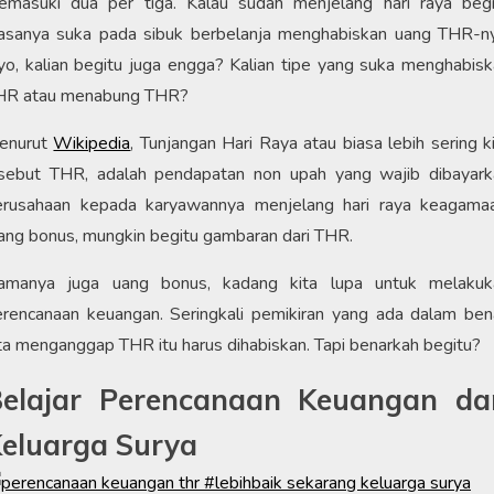
emasuki dua per tiga. Kalau sudah menjelang hari raya begin
iasanya suka pada sibuk berbelanja menghabiskan uang THR-ny
o, kalian begitu juga engga? Kalian tipe yang suka menghabis
HR atau menabung THR?
enurut
Wikipedia
, Tunjangan Hari Raya atau biasa lebih sering k
isebut THR, adalah pendapatan non upah yang wajib dibayark
erusahaan kepada karyawannya menjelang hari raya keagamaa
ng bonus, mungkin begitu gambaran dari THR.
amanya juga uang bonus, kadang kita lupa untuk melakuk
erencanaan keuangan. Seringkali pemikiran yang ada dalam ben
ta menganggap THR itu harus dihabiskan. Tapi benarkah begitu?
elajar Perencanaan Keuangan da
eluarga Surya