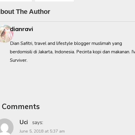
bout The Author
dianravi
Dian Safitri, travel and lifestyle blogger muslimah yang
berdomisili di Jakarta, Indonesia. Pecinta kopi dan makanan. I
Surviver.
 Comments
Uci
says:
June 5, 2018 at 5:37 am