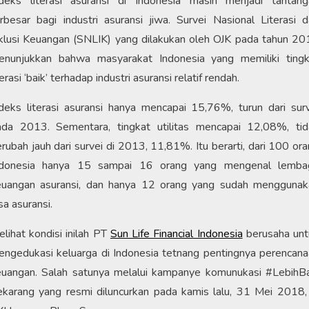
ndeks literasi asuransi di Indonesia masih menjadi tantang
rbesar bagi industri asuransi jiwa. Survei Nasional Literasi 
klusi Keuangan (SNLIK) yang dilakukan oleh OJK pada tahun 2
enunjukkan bahwa masyarakat Indonesia yang memiliki tingk
terasi ‘baik’ terhadap industri asuransi relatif rendah.
deks literasi asuransi hanya mencapai 15,76%, turun dari sur
ada 2013. Sementara, tingkat utilitas mencapai 12,08%, tid
rubah jauh dari survei di 2013, 11,81%. Itu berarti, dari 100 or
ndonesia hanya 15 sampai 16 orang yang mengenal lemba
euangan asuransi, dan hanya 12 orang yang sudah menggunak
sa asuransi.
lihat kondisi inilah PT
Sun Life Financial Indonesia
berusaha unt
ngedukasi keluarga di Indonesia tetnang pentingnya perencan
euangan. Salah satunya melalui kampanye komunukasi #LebihBa
karang yang resmi diluncurkan pada kamis lalu, 31 Mei 2018,