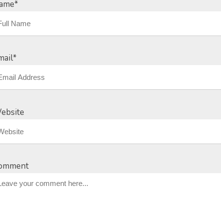
ame
*
mail
*
ebsite
omment