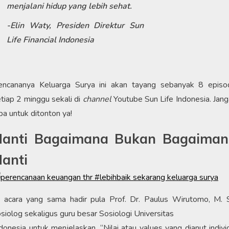
menjalani hidup yang lebih sehat.
-Elin Waty, Presiden Direktur Sun
Life Financial Indonesia
encananya Keluarga Surya ini akan tayang sebanyak 8 episo
tiap 2 minggu sekali di
channel
Youtube Sun Life Indonesia. Jan
pa untuk ditonton ya!
Nanti Bagaimana Bukan Bagaiman
anti
i acara yang sama hadir pula Prof. Dr. Paulus Wirutomo, M. S
siolog sekaligus guru besar Sosiologi Universitas
donesia untuk menjelaskan, “Nilai atau values yang dianut indivi