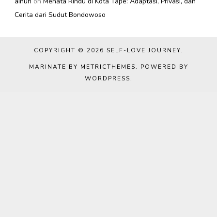
ainun
on
Menata Rindu di Kota Tape: Adaptasi, Privasi, dan
Cerita dari Sudut Bondowoso
COPYRIGHT © 2026
SELF-LOVE JOURNEY
.
MARINATE BY METRICTHEMES
. POWERED BY
WORDPRESS
.