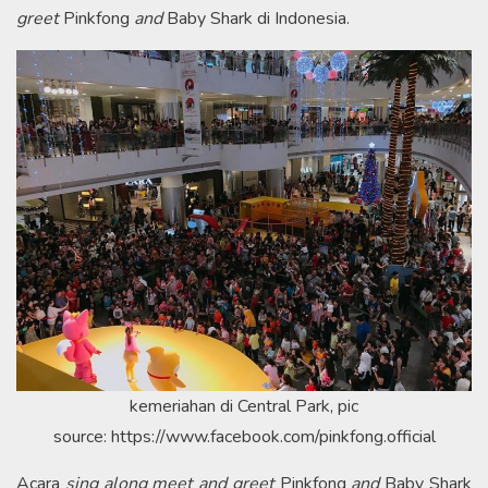
greet
Pinkfong
and
Baby Shark di Indonesia.
kemeriahan di Central Park, pic
source: https://www.facebook.com/pinkfong.official
Acara
sing along meet and greet
Pinkfong
and
Baby Shark