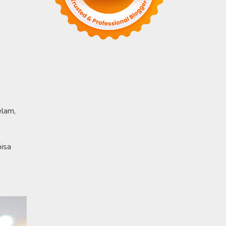
elam,
bisa