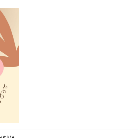
ut Me