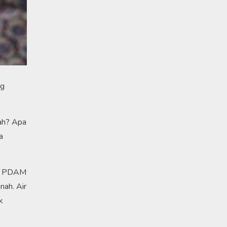
g
nah? Apa
a
air PDAM
nah. Air
k