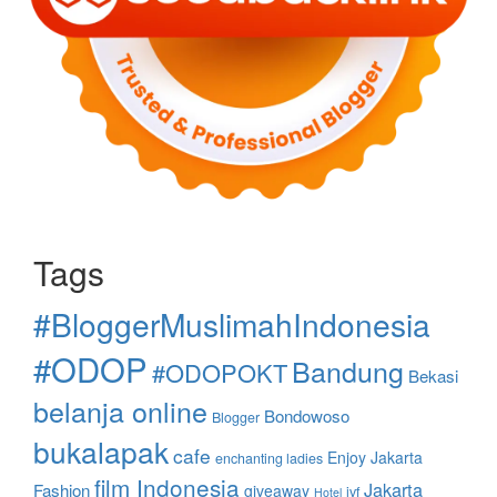
Tags
#BloggerMuslimahIndonesia
#ODOP
Bandung
#ODOPOKT
Bekasi
belanja online
Bondowoso
Blogger
bukalapak
cafe
Enjoy Jakarta
enchanting ladies
film Indonesia
Jakarta
Fashion
giveaway
ivf
Hotel