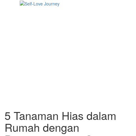
Skip
Open
to
Sidebar
Self Love Journey
Self-Love Journey
content
5 Tanaman Hias dalam
Rumah dengan