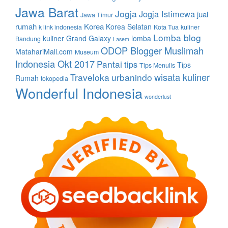
Jawa Barat
Jogja
Jogja Istimewa
jual
Jawa Timur
rumah
Korea
Korea Selatan
k link indonesia
Kota Tua
kuliner
Lomba blog
kuliner Grand Galaxy
lomba
Bandung
Lasem
ODOP Blogger Muslimah
MatahariMall.com
Museum
Indonesia Okt 2017
Pantai
tips
Tips
Tips Menulis
wisata kuliner
Traveloka
urbanindo
Rumah
tokopedia
Wonderful Indonesia
wonderlust