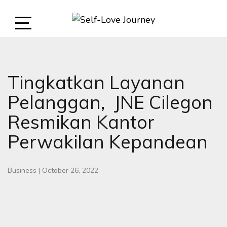
Skip
to
content
Open
SELF-LOVE JOURNEY
SELF LOVE JOURNEY
Sidebar
Tingkatkan Layanan
Pelanggan, JNE Cilegon
Resmikan Kantor
Perwakilan Kepandean
Business
|
October 26, 2022