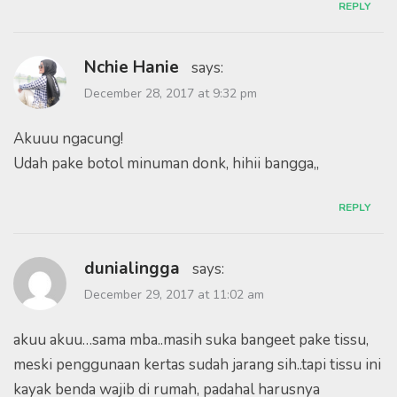
REPLY
Nchie Hanie
says:
December 28, 2017 at 9:32 pm
Akuuu ngacung!
Udah pake botol minuman donk, hihii bangga,,
REPLY
dunialingga
says:
December 29, 2017 at 11:02 am
akuu akuu…sama mba..masih suka bangeet pake tissu,
meski penggunaan kertas sudah jarang sih..tapi tissu ini
kayak benda wajib di rumah, padahal harusnya