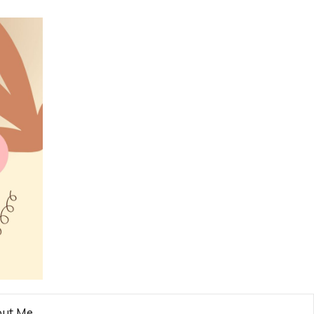
ut Me