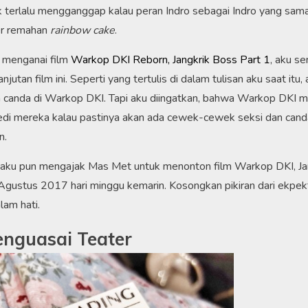
k terlalu mengganggap kalau peran Indro sebagai Indro yang sama
ger remahan
rainbow cake
.
w menganai film
Warkop DKI Reborn, Jangkrik Boss Part 1
, aku s
tan film ini. Seperti yang tertulis di dalam tulisan aku saat itu, 
a canda di Warkop DKI. Tapi aku diingatkan, bahwa Warkop DKI
medi mereka kalau pastinya akan ada cewek-cewek seksi dan can
n.
, aku pun mengajak Mas Met untuk menonton film Warkop DKI, Ja
Agustus 2017 hari minggu kemarin. Kosongkan pikiran dari ekpek
lam hati.
nguasai Teater