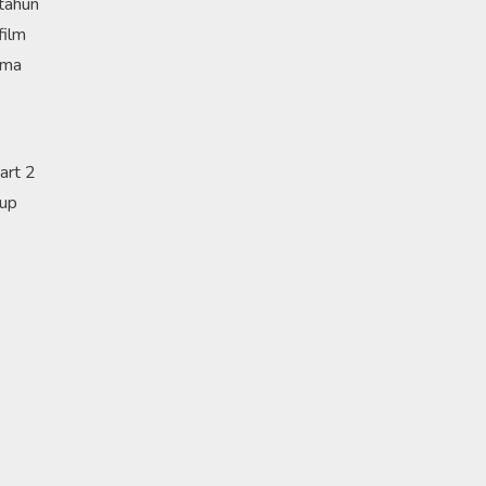
 tahun
film
ama
art 2
kup