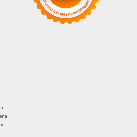
eh
rena
upa
a