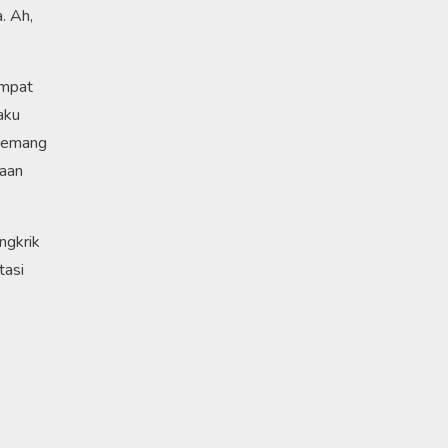
. Ah,
empat
aku
 memang
daan
ngkrik
tasi