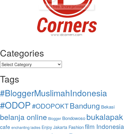
Categories
Categories
Tags
#BloggerMuslimahIndonesia
#ODOP
Bandung
#ODOPOKT
Bekasi
bukalapak
belanja online
Bondowoso
Blogger
film Indonesia
cafe
Fashion
Enjoy Jakarta
enchanting ladies