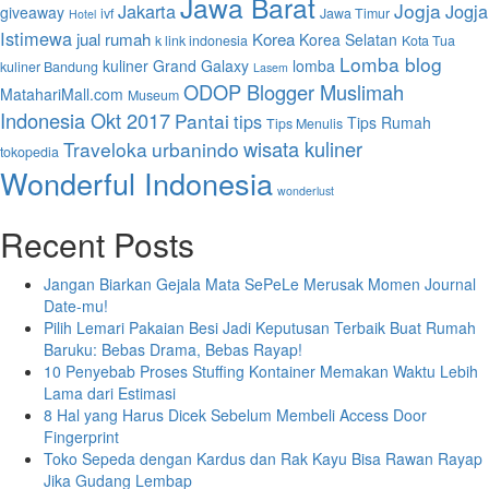
Jawa Barat
Jogja
Jakarta
Jogja
giveaway
ivf
Jawa Timur
Hotel
Istimewa
jual rumah
Korea
Korea Selatan
k link indonesia
Kota Tua
Lomba blog
kuliner Grand Galaxy
lomba
kuliner Bandung
Lasem
ODOP Blogger Muslimah
MatahariMall.com
Museum
Indonesia Okt 2017
Pantai
tips
Tips Rumah
Tips Menulis
wisata kuliner
Traveloka
urbanindo
tokopedia
Wonderful Indonesia
wonderlust
Recent Posts
Jangan Biarkan Gejala Mata SePeLe Merusak Momen Journal
Date-mu!
Pilih Lemari Pakaian Besi Jadi Keputusan Terbaik Buat Rumah
Baruku: Bebas Drama, Bebas Rayap!
10 Penyebab Proses Stuffing Kontainer Memakan Waktu Lebih
Lama dari Estimasi
8 Hal yang Harus Dicek Sebelum Membeli Access Door
Fingerprint
Toko Sepeda dengan Kardus dan Rak Kayu Bisa Rawan Rayap
Jika Gudang Lembap