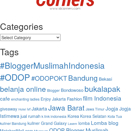
Categories
Categories
Tags
#BloggerMuslimahIndonesia
#ODOP
Bandung
#ODOPOKT
Bekasi
bukalapak
belanja online
Bondowoso
Blogger
film Indonesia
cafe
Fashion
Enjoy Jakarta
enchanting ladies
Jawa Barat
Jogja
Jakarta
Jogja
giveaway
ivf
Jawa Timur
Hotel
Istimewa
jual rumah
Korea
Korea Selatan
k link indonesia
Kota Tua
Lomba blog
kuliner Grand Galaxy
lomba
kuliner Bandung
Lasem
ODOP Blogger Muslimah
MatahariMall.com
Museum