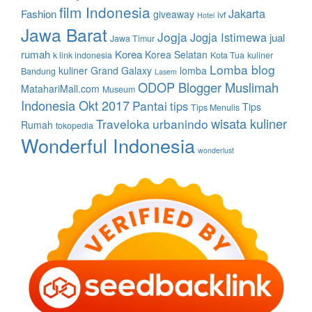
film Indonesia
Jakarta
Fashion
giveaway
ivf
Hotel
Jawa Barat
Jogja
Jogja Istimewa
jual
Jawa Timur
rumah
Korea
Korea Selatan
k link indonesia
Kota Tua
kuliner
Lomba blog
kuliner Grand Galaxy
lomba
Bandung
Lasem
ODOP Blogger Muslimah
MatahariMall.com
Museum
Indonesia Okt 2017
Pantai
tips
Tips
Tips Menulis
wisata kuliner
Traveloka
urbanindo
Rumah
tokopedia
Wonderful Indonesia
wonderlust