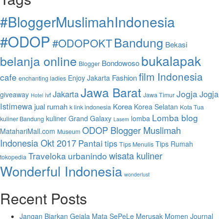
#BloggerMuslimahIndonesia
#ODOP
Bandung
#ODOPOKT
Bekasi
bukalapak
belanja online
Bondowoso
Blogger
film Indonesia
cafe
Fashion
Enjoy Jakarta
enchanting ladies
Jawa Barat
Jogja
Jakarta
Jogja
giveaway
ivf
Jawa Timur
Hotel
Istimewa
jual rumah
Korea
Korea Selatan
k link indonesia
Kota Tua
Lomba blog
kuliner Grand Galaxy
lomba
kuliner Bandung
Lasem
ODOP Blogger Muslimah
MatahariMall.com
Museum
Indonesia Okt 2017
Pantai
tips
Tips Rumah
Tips Menulis
wisata kuliner
Traveloka
urbanindo
tokopedia
Wonderful Indonesia
wonderlust
Recent Posts
Jangan Biarkan Gejala Mata SePeLe Merusak Momen Journal