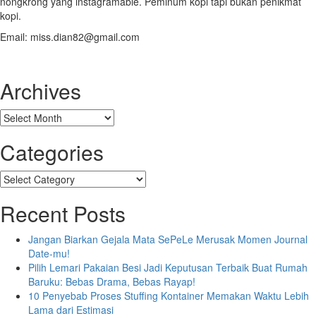
nongkrong yang instagramable. Peminum kopi tapi bukan penikmat
kopi.
Email: miss.dian82@gmail.com
Archives
Archives
Categories
Categories
Recent Posts
Jangan Biarkan Gejala Mata SePeLe Merusak Momen Journal
Date-mu!
Pilih Lemari Pakaian Besi Jadi Keputusan Terbaik Buat Rumah
Baruku: Bebas Drama, Bebas Rayap!
10 Penyebab Proses Stuffing Kontainer Memakan Waktu Lebih
Lama dari Estimasi