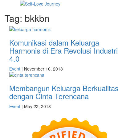
Skip
Open
to
Sidebar
Self Love Journey
Self-Love Journey
Tag:
bkkbn
content
Komunikasi dalam Keluarga
Harmonis di Era Revolusi Industri
4.0
Event
|
November 16, 2018
Membangun Keluarga Berkualitas
dengan Cinta Terencana
Event
|
May 22, 2018