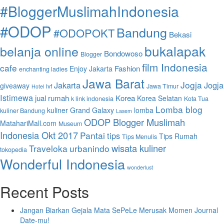
#BloggerMuslimahIndonesia
#ODOP
Bandung
#ODOPOKT
Bekasi
bukalapak
belanja online
Bondowoso
Blogger
film Indonesia
cafe
Fashion
Enjoy Jakarta
enchanting ladies
Jawa Barat
Jogja
Jakarta
Jogja
giveaway
ivf
Jawa Timur
Hotel
Istimewa
jual rumah
Korea
Korea Selatan
k link indonesia
Kota Tua
Lomba blog
kuliner Grand Galaxy
lomba
kuliner Bandung
Lasem
ODOP Blogger Muslimah
MatahariMall.com
Museum
Indonesia Okt 2017
Pantai
tips
Tips Rumah
Tips Menulis
wisata kuliner
Traveloka
urbanindo
tokopedia
Wonderful Indonesia
wonderlust
Recent Posts
Jangan Biarkan Gejala Mata SePeLe Merusak Momen Journal
Date-mu!