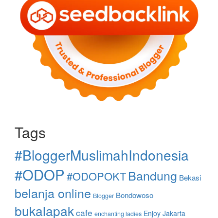
Tags
#BloggerMuslimahIndonesia
#ODOP
Bandung
#ODOPOKT
Bekasi
belanja online
Bondowoso
Blogger
bukalapak
cafe
Enjoy Jakarta
enchanting ladies