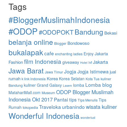
Tags
#BloggerMuslimahIndonesia
#ODOP
Bandung
#ODOPOKT
Bekasi
belanja online
Bondowoso
Blogger
bukalapak
cafe
Enjoy Jakarta
enchanting ladies
film Indonesia
Jakarta
Fashion
giveaway
ivf
Hotel
Jawa Barat
Jogja
Jogja Istimewa
jual
Jawa Timur
rumah
Korea
Korea Selatan
k link indonesia
Kota Tua
kuliner
Lomba blog
kuliner Grand Galaxy
lomba
Bandung
Lasem
ODOP Blogger Muslimah
MatahariMall.com
Museum
Indonesia Okt 2017
Pantai
tips
Tips
Tips Menulis
wisata kuliner
Traveloka
urbanindo
Rumah
tokopedia
Wonderful Indonesia
wonderlust