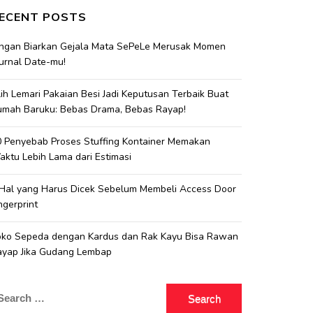
ECENT POSTS
angan Biarkan Gejala Mata SePeLe Merusak Momen
urnal Date-mu!
lih Lemari Pakaian Besi Jadi Keputusan Terbaik Buat
umah Baruku: Bebas Drama, Bebas Rayap!
 Penyebab Proses Stuffing Kontainer Memakan
ktu Lebih Lama dari Estimasi
 Hal yang Harus Dicek Sebelum Membeli Access Door
ngerprint
oko Sepeda dengan Kardus dan Rak Kayu Bisa Rawan
ayap Jika Gudang Lembap
earch
r: