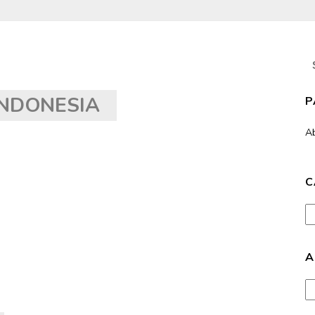
S
fo
NDONESIA
P
A
C
Ca
A
Ar