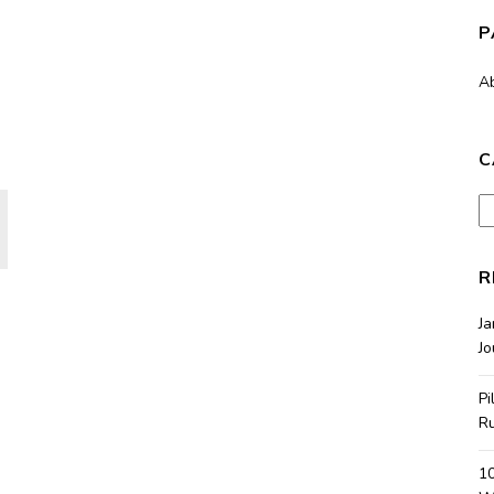
P
A
C
Ca
R
J
Jo
Pi
R
10