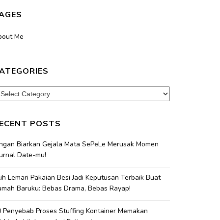
AGES
bout Me
ATEGORIES
tegories
ECENT POSTS
angan Biarkan Gejala Mata SePeLe Merusak Momen
urnal Date-mu!
lih Lemari Pakaian Besi Jadi Keputusan Terbaik Buat
umah Baruku: Bebas Drama, Bebas Rayap!
 Penyebab Proses Stuffing Kontainer Memakan