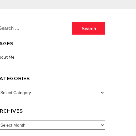
earch
r:
AGES
bout Me
ATEGORIES
tegories
RCHIVES
chives