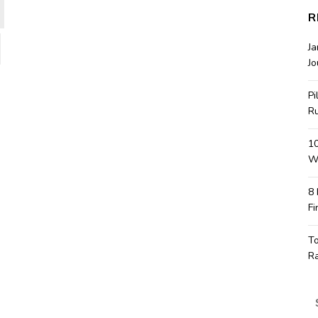
R
J
Jo
Pi
R
10
Wa
8
Fi
T
R
S
fo