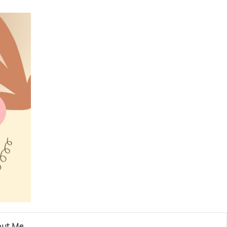
ut Me