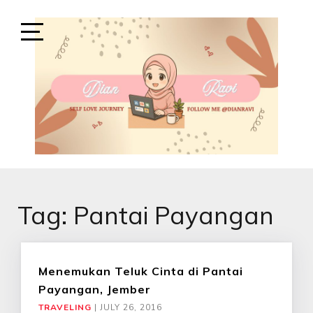
Skip
to
content
Open
Sidebar
SELF-LOVE JOURNEY
SELF LOVE JOURNEY
Tag:
Pantai Payangan
Menemukan Teluk Cinta di Pantai
Payangan, Jember
TRAVELING
|
JULY 26, 2016