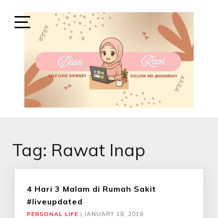
Skip
to
content
Open
Sidebar
SELF-LOVE JOURNEY
SELF LOVE JOURNEY
Tag:
Rawat Inap
4 Hari 3 Malam di Rumah Sakit
#liveupdated
PERSONAL LIFE
|
JANUARY 18, 2016