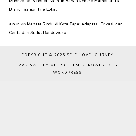
Mudrika
on
Panduan Memilih Bahan Kemeja Formal untuk
Brand Fashion Pria Lokal
ainun
on
Menata Rindu di Kota Tape: Adaptasi, Privasi, dan
Cerita dari Sudut Bondowoso
COPYRIGHT © 2026
SELF-LOVE JOURNEY
.
MARINATE BY METRICTHEMES
. POWERED BY
WORDPRESS
.