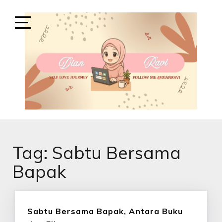
Skip
to
content
Open
Sidebar
SELF-LOVE JOURNEY
SELF LOVE JOURNEY
Tag:
Sabtu Bersama
Bapak
Sabtu Bersama Bapak, Antara Buku