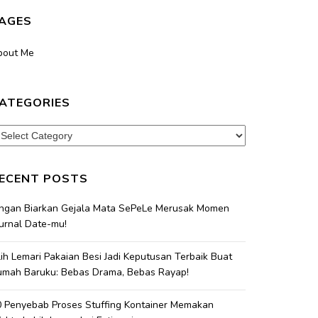
AGES
bout Me
ATEGORIES
tegories
ECENT POSTS
angan Biarkan Gejala Mata SePeLe Merusak Momen
urnal Date-mu!
lih Lemari Pakaian Besi Jadi Keputusan Terbaik Buat
umah Baruku: Bebas Drama, Bebas Rayap!
 Penyebab Proses Stuffing Kontainer Memakan