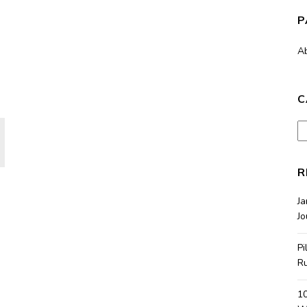
P
A
C
Ca
R
J
Jo
Pi
R
10