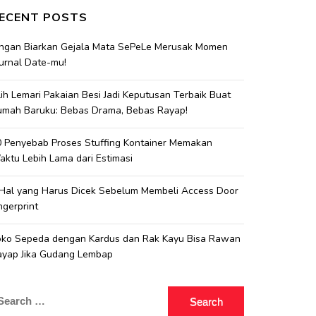
ECENT POSTS
angan Biarkan Gejala Mata SePeLe Merusak Momen
urnal Date-mu!
lih Lemari Pakaian Besi Jadi Keputusan Terbaik Buat
umah Baruku: Bebas Drama, Bebas Rayap!
 Penyebab Proses Stuffing Kontainer Memakan
ktu Lebih Lama dari Estimasi
 Hal yang Harus Dicek Sebelum Membeli Access Door
ngerprint
oko Sepeda dengan Kardus dan Rak Kayu Bisa Rawan
ayap Jika Gudang Lembap
earch
r: