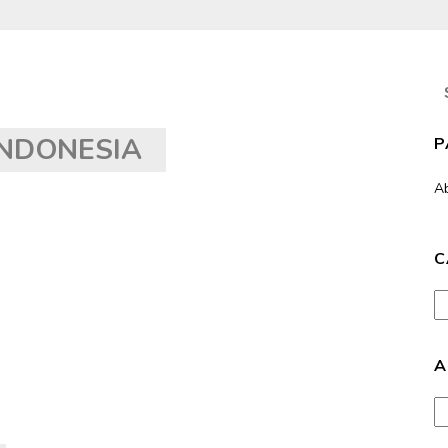
S
fo
NDONESIA
P
A
C
Ca
A
Ar