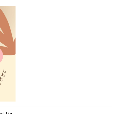
ut Me