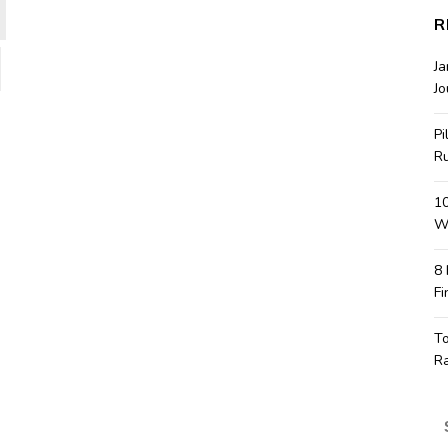
R
J
Jo
Pi
R
10
Wa
8
Fi
T
R
S
fo