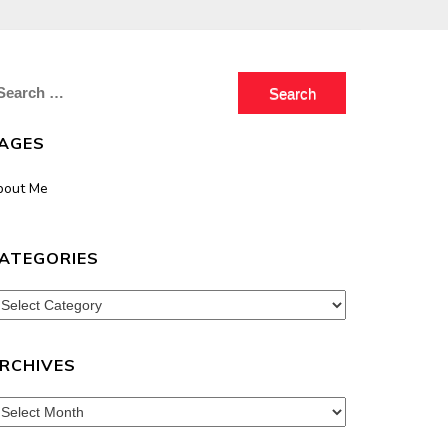
earch
r:
AGES
bout Me
ATEGORIES
tegories
RCHIVES
chives