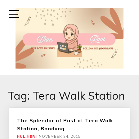
Skip
to
content
Open
Sidebar
SELF-LOVE JOURNEY
SELF LOVE JOURNEY
Tag:
Tera Walk Station
The Splendor of Past at Tera Walk
Station, Bandung
KULINER
|
NOVEMBER 24, 2015