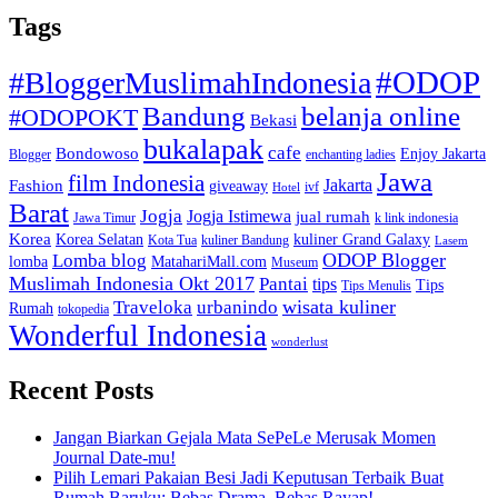
Tags
#ODOP
#BloggerMuslimahIndonesia
Bandung
belanja online
#ODOPOKT
Bekasi
bukalapak
cafe
Bondowoso
Enjoy Jakarta
Blogger
enchanting ladies
Jawa
film Indonesia
Jakarta
Fashion
giveaway
ivf
Hotel
Barat
Jogja
Jogja Istimewa
jual rumah
Jawa Timur
k link indonesia
Korea
Korea Selatan
kuliner Grand Galaxy
Kota Tua
kuliner Bandung
Lasem
Lomba blog
ODOP Blogger
lomba
MatahariMall.com
Museum
Muslimah Indonesia Okt 2017
Pantai
tips
Tips
Tips Menulis
Traveloka
urbanindo
wisata kuliner
Rumah
tokopedia
Wonderful Indonesia
wonderlust
Recent Posts
Jangan Biarkan Gejala Mata SePeLe Merusak Momen
Journal Date-mu!
Pilih Lemari Pakaian Besi Jadi Keputusan Terbaik Buat
Rumah Baruku: Bebas Drama, Bebas Rayap!