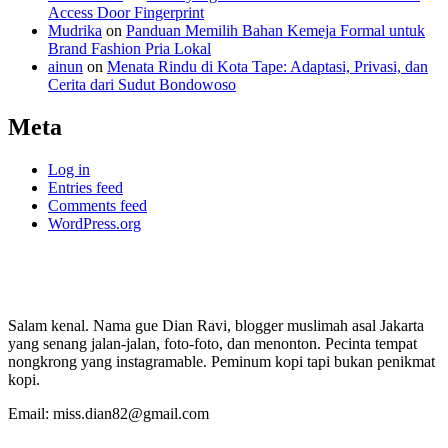
Access Door Fingerprint
Mudrika
on
Panduan Memilih Bahan Kemeja Formal untuk
Brand Fashion Pria Lokal
ainun
on
Menata Rindu di Kota Tape: Adaptasi, Privasi, dan
Cerita dari Sudut Bondowoso
Meta
Log in
Entries feed
Comments feed
WordPress.org
Salam kenal. Nama gue Dian Ravi, blogger muslimah asal Jakarta
yang senang jalan-jalan, foto-foto, dan menonton. Pecinta tempat
nongkrong yang instagramable. Peminum kopi tapi bukan penikmat
kopi.
Email: miss.dian82@gmail.com