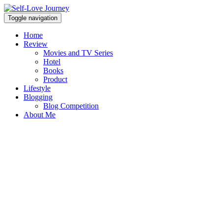
Skip
Open
to
Sidebar
Toggle navigation
Self Love Journey
content
Self-Love Journey
Home
Review
Movies and TV Series
Hotel
Books
Product
Lifestyle
Blogging
Blog Competition
About Me