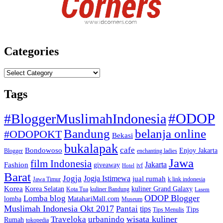
Categories
Categories
Tags
#ODOP
#BloggerMuslimahIndonesia
Bandung
belanja online
#ODOPOKT
Bekasi
bukalapak
cafe
Bondowoso
Enjoy Jakarta
Blogger
enchanting ladies
Jawa
film Indonesia
Jakarta
Fashion
giveaway
ivf
Hotel
Barat
Jogja
Jogja Istimewa
jual rumah
Jawa Timur
k link indonesia
Korea
Korea Selatan
kuliner Grand Galaxy
Kota Tua
kuliner Bandung
Lasem
Lomba blog
ODOP Blogger
lomba
MatahariMall.com
Museum
Muslimah Indonesia Okt 2017
Pantai
tips
Tips
Tips Menulis
Traveloka
urbanindo
wisata kuliner
Rumah
tokopedia