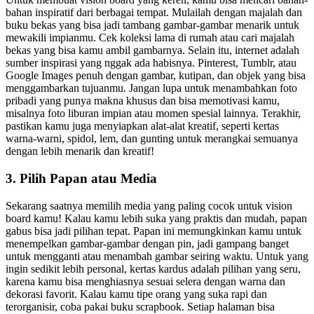
bahan inspiratif dari berbagai tempat. Mulailah dengan majalah dan
buku bekas yang bisa jadi tambang gambar-gambar menarik untuk
mewakili impianmu. Cek koleksi lama di rumah atau cari majalah
bekas yang bisa kamu ambil gambarnya. Selain itu, internet adalah
sumber inspirasi yang nggak ada habisnya. Pinterest, Tumblr, atau
Google Images penuh dengan gambar, kutipan, dan objek yang bisa
menggambarkan tujuanmu. Jangan lupa untuk menambahkan foto
pribadi yang punya makna khusus dan bisa memotivasi kamu,
misalnya foto liburan impian atau momen spesial lainnya. Terakhir,
pastikan kamu juga menyiapkan alat-alat kreatif, seperti kertas
warna-warni, spidol, lem, dan gunting untuk merangkai semuanya
dengan lebih menarik dan kreatif!
3. Pilih Papan atau Media
Sekarang saatnya memilih media yang paling cocok untuk vision
board kamu! Kalau kamu lebih suka yang praktis dan mudah, papan
gabus bisa jadi pilihan tepat. Papan ini memungkinkan kamu untuk
menempelkan gambar-gambar dengan pin, jadi gampang banget
untuk mengganti atau menambah gambar seiring waktu. Untuk yang
ingin sedikit lebih personal, kertas kardus adalah pilihan yang seru,
karena kamu bisa menghiasnya sesuai selera dengan warna dan
dekorasi favorit. Kalau kamu tipe orang yang suka rapi dan
terorganisir, coba pakai buku scrapbook. Setiap halaman bisa