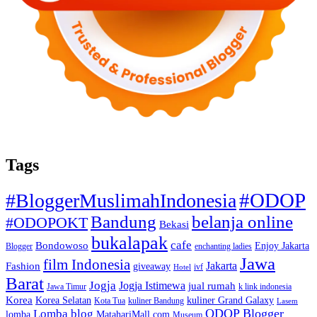
Tags
#ODOP
#BloggerMuslimahIndonesia
Bandung
belanja online
#ODOPOKT
Bekasi
bukalapak
cafe
Bondowoso
Enjoy Jakarta
Blogger
enchanting ladies
Jawa
film Indonesia
Jakarta
Fashion
giveaway
ivf
Hotel
Barat
Jogja
Jogja Istimewa
jual rumah
Jawa Timur
k link indonesia
Korea
Korea Selatan
kuliner Grand Galaxy
Kota Tua
kuliner Bandung
Lasem
Lomba blog
ODOP Blogger
lomba
MatahariMall.com
Museum