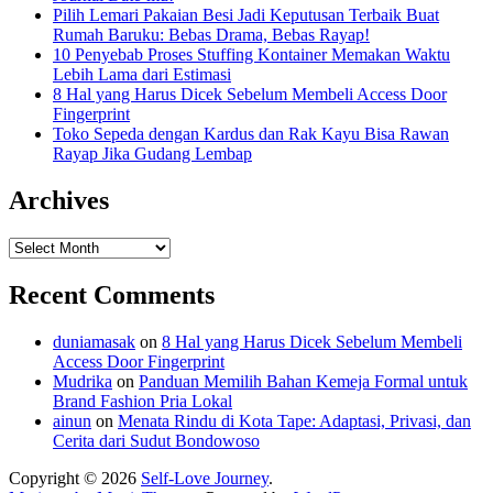
Pilih Lemari Pakaian Besi Jadi Keputusan Terbaik Buat
Rumah Baruku: Bebas Drama, Bebas Rayap!
10 Penyebab Proses Stuffing Kontainer Memakan Waktu
Lebih Lama dari Estimasi
8 Hal yang Harus Dicek Sebelum Membeli Access Door
Fingerprint
Toko Sepeda dengan Kardus dan Rak Kayu Bisa Rawan
Rayap Jika Gudang Lembap
Archives
Archives
Recent Comments
duniamasak
on
8 Hal yang Harus Dicek Sebelum Membeli
Access Door Fingerprint
Mudrika
on
Panduan Memilih Bahan Kemeja Formal untuk
Brand Fashion Pria Lokal
ainun
on
Menata Rindu di Kota Tape: Adaptasi, Privasi, dan
Cerita dari Sudut Bondowoso
Copyright © 2026
Self-Love Journey
.