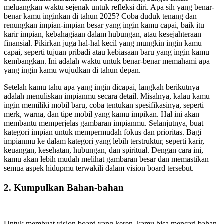
meluangkan waktu sejenak untuk refleksi diri. Apa sih yang benar-
benar kamu inginkan di tahun 2025? Coba duduk tenang dan
renungkan impian-impian besar yang ingin kamu capai, baik itu
karir impian, kebahagiaan dalam hubungan, atau kesejahteraan
finansial. Pikirkan juga hal-hal kecil yang mungkin ingin kamu
capai, seperti tujuan pribadi atau kebiasaan baru yang ingin kamu
kembangkan. Ini adalah waktu untuk benar-benar memahami apa
yang ingin kamu wujudkan di tahun depan.
Setelah kamu tahu apa yang ingin dicapai, langkah berikutnya
adalah menuliskan impianmu secara detail. Misalnya, kalau kamu
ingin memiliki mobil baru, coba tentukan spesifikasinya, seperti
merk, warna, dan tipe mobil yang kamu impikan. Hal ini akan
membantu memperjelas gambaran impianmu. Selanjutnya, buat
kategori impian untuk mempermudah fokus dan prioritas. Bagi
impianmu ke dalam kategori yang lebih terstruktur, seperti karir,
keuangan, kesehatan, hubungan, dan spiritual. Dengan cara ini,
kamu akan lebih mudah melihat gambaran besar dan memastikan
semua aspek hidupmu terwakili dalam vision board tersebut.
2. Kumpulkan Bahan-bahan
Untuk membuat vision board yang keren, kamu bisa mencari bahan-