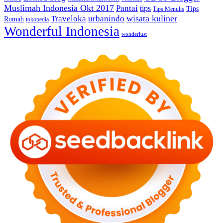
Muslimah Indonesia Okt 2017
Pantai
tips
Tips
Tips Menulis
Traveloka
urbanindo
wisata kuliner
Rumah
tokopedia
Wonderful Indonesia
wonderlust