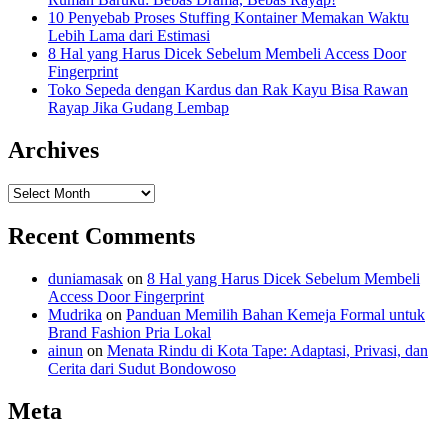
10 Penyebab Proses Stuffing Kontainer Memakan Waktu
Lebih Lama dari Estimasi
8 Hal yang Harus Dicek Sebelum Membeli Access Door
Fingerprint
Toko Sepeda dengan Kardus dan Rak Kayu Bisa Rawan
Rayap Jika Gudang Lembap
Archives
Archives
Recent Comments
duniamasak
on
8 Hal yang Harus Dicek Sebelum Membeli
Access Door Fingerprint
Mudrika
on
Panduan Memilih Bahan Kemeja Formal untuk
Brand Fashion Pria Lokal
ainun
on
Menata Rindu di Kota Tape: Adaptasi, Privasi, dan
Cerita dari Sudut Bondowoso
Meta