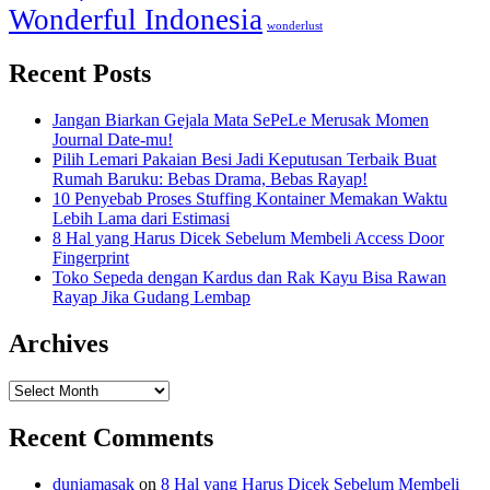
Wonderful Indonesia
wonderlust
Recent Posts
Jangan Biarkan Gejala Mata SePeLe Merusak Momen
Journal Date-mu!
Pilih Lemari Pakaian Besi Jadi Keputusan Terbaik Buat
Rumah Baruku: Bebas Drama, Bebas Rayap!
10 Penyebab Proses Stuffing Kontainer Memakan Waktu
Lebih Lama dari Estimasi
8 Hal yang Harus Dicek Sebelum Membeli Access Door
Fingerprint
Toko Sepeda dengan Kardus dan Rak Kayu Bisa Rawan
Rayap Jika Gudang Lembap
Archives
Archives
Recent Comments
duniamasak
on
8 Hal yang Harus Dicek Sebelum Membeli