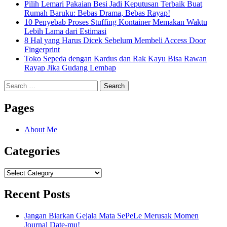
Pilih Lemari Pakaian Besi Jadi Keputusan Terbaik Buat
Rumah Baruku: Bebas Drama, Bebas Rayap!
10 Penyebab Proses Stuffing Kontainer Memakan Waktu
Lebih Lama dari Estimasi
8 Hal yang Harus Dicek Sebelum Membeli Access Door
Fingerprint
Toko Sepeda dengan Kardus dan Rak Kayu Bisa Rawan
Rayap Jika Gudang Lembap
Search
for:
Pages
About Me
Categories
Categories
Recent Posts
Jangan Biarkan Gejala Mata SePeLe Merusak Momen
Journal Date-mu!