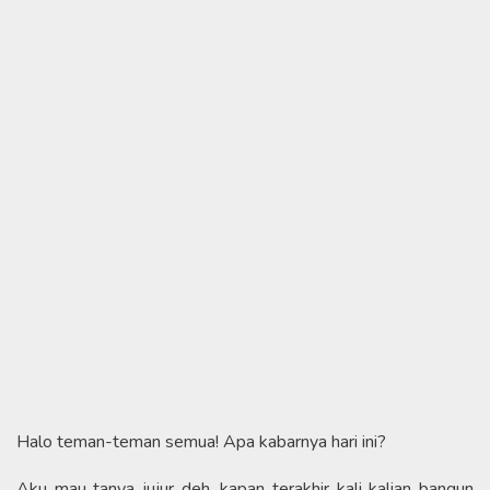
Halo teman-teman semua! Apa kabarnya hari ini?
Aku mau tanya jujur deh, kapan terakhir kali kalian bangun