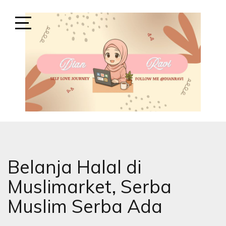
Skip
to
content
Open
Sidebar
SELF-LOVE JOURNEY
SELF LOVE JOURNEY
Belanja Halal di
Muslimarket, Serba
Muslim Serba Ada