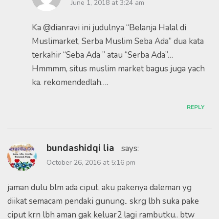
June 1, 2018 at 3:24 am
Ka @dianravi ini judulnya “Belanja Halal di
Muslimarket, Serba Muslim Seba Ada” dua kata
terkahir “Seba Ada ” atau “Serba Ada”…
Hmmmm, situs muslim market bagus juga yach
ka. rekomendedlah….
REPLY
bundashidqi lia
says:
October 26, 2016 at 5:16 pm
jaman dulu blm ada ciput, aku pakenya daleman yg
diikat semacam pendaki gunung.. skrg lbh suka pake
ciput krn lbh aman gak keluar2 lagi rambutku.. btw