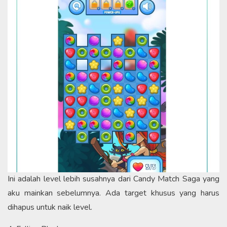
Ini adalah level lebih susahnya dari Candy Match Saga yang
aku mainkan sebelumnya. Ada target khusus yang harus
dihapus untuk naik level.