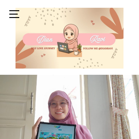
Skip
to
content
Open
Sidebar
SELF-LOVE JOURNEY
SELF LOVE JOURNEY