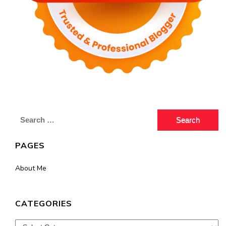
Search
for:
PAGES
About Me
CATEGORIES
Categories