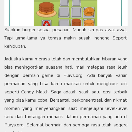
Siapkan burger sesuai pesanan. Mudah sih pas awal-awal.
Tapi lama-lama ya terasa makin susah. hehehe Seperti
kehidupan.
Jadi, jika kamu merasa lelah dan membutuhkan hiburan yang
bisa meningkatkan suasana hati, mari melepas rasa lelah
dengan bermain game di Plays.org. Ada banyak varian
permainan yang bisa kamu mainkan untuk menghibur diri,
seperti Candy Match Saga adalah salah satu opsi terbaik
yang bisa kamu coba. Bersantai, berkonsentrasi, dan nikmati
momen yang menyenangkan saat menjelajahi level-level
seru dan tantangan menarik dalam permainan yang ada di
Plays.org. Selamat bermain dan semoga rasa lelah segera