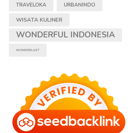
TRAVELOKA
URBANINDO
WISATA KULINER
WONDERFUL INDONESIA
WONDERLUST