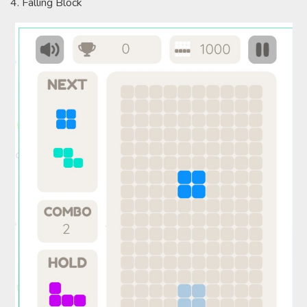
4. Falling Block