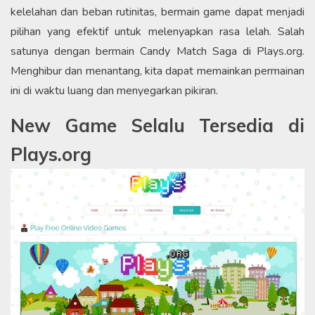
kelelahan dan beban rutinitas, bermain game dapat menjadi
pilihan yang efektif untuk melenyapkan rasa lelah. Salah
satunya dengan bermain Candy Match Saga di Plays.org.
Menghibur dan menantang, kita dapat memainkan permainan
ini di waktu luang dan menyegarkan pikiran.
New Game Selalu Tersedia di
Plays.org