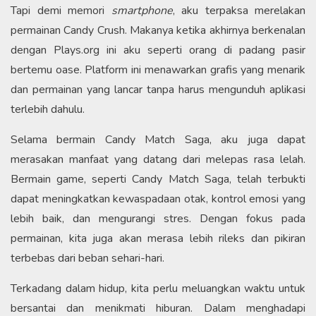
Tapi demi memori
smartphone
, aku terpaksa merelakan
permainan Candy Crush. Makanya ketika akhirnya berkenalan
dengan Plays.org ini aku seperti orang di padang pasir
bertemu oase. Platform ini menawarkan grafis yang menarik
dan permainan yang lancar tanpa harus mengunduh aplikasi
terlebih dahulu.
Selama bermain Candy Match Saga, aku juga dapat
merasakan manfaat yang datang dari melepas rasa lelah.
Bermain game, seperti Candy Match Saga, telah terbukti
dapat meningkatkan kewaspadaan otak, kontrol emosi yang
lebih baik, dan mengurangi stres. Dengan fokus pada
permainan, kita juga akan merasa lebih rileks dan pikiran
terbebas dari beban sehari-hari.
Terkadang dalam hidup, kita perlu meluangkan waktu untuk
bersantai dan menikmati hiburan. Dalam menghadapi