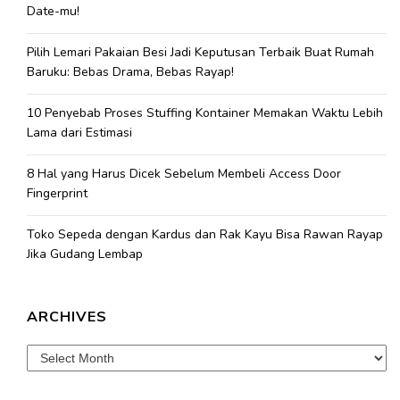
Date-mu!
Pilih Lemari Pakaian Besi Jadi Keputusan Terbaik Buat Rumah
Baruku: Bebas Drama, Bebas Rayap!
10 Penyebab Proses Stuffing Kontainer Memakan Waktu Lebih
Lama dari Estimasi
8 Hal yang Harus Dicek Sebelum Membeli Access Door
Fingerprint
Toko Sepeda dengan Kardus dan Rak Kayu Bisa Rawan Rayap
Jika Gudang Lembap
ARCHIVES
Archives