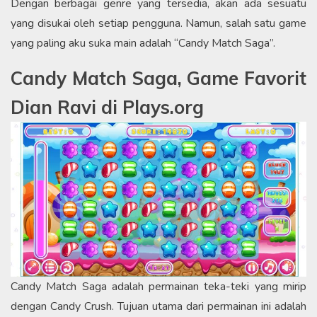
Dengan berbagai genre yang tersedia, akan ada sesuatu
yang disukai oleh setiap pengguna. Namun, salah satu game
yang paling aku suka main adalah “Candy Match Saga”.
Candy Match Saga, Game Favorit
Dian Ravi di Plays.org
Candy Match Saga adalah permainan teka-teki yang mirip
dengan Candy Crush. Tujuan utama dari permainan ini adalah