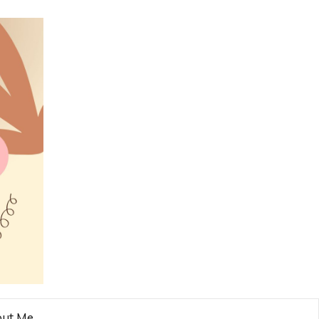
ut Me