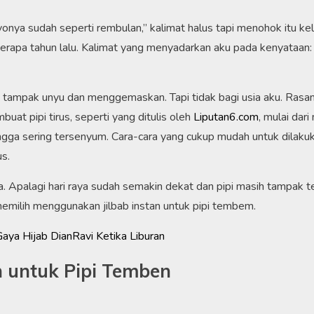
ya sudah seperti rembulan,” kalimat halus tapi menohok itu kelu
rapa tahun lalu. Kalimat yang menyadarkan aku pada kenyataan: 
u tampak unyu dan menggemaskan. Tapi tidak bagi usia aku. Rasa
uat pipi tirus, seperti yang ditulis oleh
Liputan6.com
, mulai dar
gga sering tersenyum. Cara-cara yang cukup mudah untuk dilakuk
s.
a. Apalagi hari raya sudah semakin dekat dan pipi masih tampak
memilih menggunakan jilbab instan untuk pipi tembem.
aya Hijab DianRavi Ketika Liburan
an untuk Pipi Temben