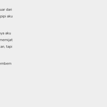
ar dari
pipi aku
nya aku
i memijat
an, tapi
 tembem