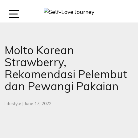
Skip
to
content
Open
SELF-LOVE JOURNEY
SELF LOVE JOURNEY
Sidebar
Molto Korean
Strawberry,
Rekomendasi Pelembut
dan Pewangi Pakaian
Lifestyle
|
June 17, 2022