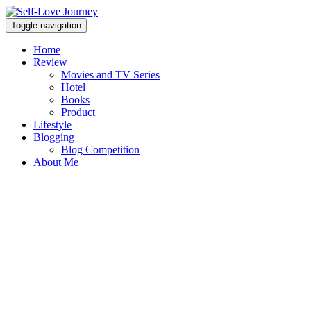
Skip
Open
to
Sidebar
Toggle navigation
Self Love Journey
content
Self-Love Journey
Home
Review
Movies and TV Series
Hotel
Books
Product
Lifestyle
Blogging
Blog Competition
About Me