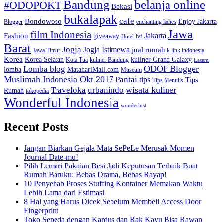
Bandung
belanja online
#ODOPOKT
Bekasi
bukalapak
cafe
Bondowoso
Enjoy Jakarta
Blogger
enchanting ladies
Jawa
film Indonesia
Jakarta
Fashion
giveaway
ivf
Hotel
Barat
Jogja
Jogja Istimewa
jual rumah
Jawa Timur
k link indonesia
Korea
Korea Selatan
kuliner Grand Galaxy
Kota Tua
kuliner Bandung
Lasem
Lomba blog
ODOP Blogger
lomba
MatahariMall.com
Museum
Muslimah Indonesia Okt 2017
Pantai
tips
Tips
Tips Menulis
Traveloka
urbanindo
wisata kuliner
Rumah
tokopedia
Wonderful Indonesia
wonderlust
Recent Posts
Jangan Biarkan Gejala Mata SePeLe Merusak Momen
Journal Date-mu!
Pilih Lemari Pakaian Besi Jadi Keputusan Terbaik Buat
Rumah Baruku: Bebas Drama, Bebas Rayap!
10 Penyebab Proses Stuffing Kontainer Memakan Waktu
Lebih Lama dari Estimasi
8 Hal yang Harus Dicek Sebelum Membeli Access Door
Fingerprint
Toko Sepeda dengan Kardus dan Rak Kayu Bisa Rawan