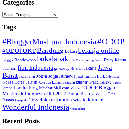
Categories
Categories
Tags
#ODOP
#BloggerMuslimahIndonesia
Bandung
belanja online
#ODOPOKT
Bekasi
bukalapak
cafe
Bondowoso
Enjoy Jakarta
Blogger
enchanting ladies
Jawa
film Indonesia
Jakarta
Fashion
giveaway
ivf
Hotel
Barat
Jogja
Jogja Istimewa
jual rumah
Jawa Timur
k link indonesia
Korea
Korea Selatan
kuliner Grand Galaxy
Kota Tua
kuliner Bandung
Lasem
Lomba blog
ODOP Blogger
lomba
MatahariMall.com
Museum
Muslimah Indonesia Okt 2017
Pantai
tips
Tips
Tips Menulis
Traveloka
urbanindo
wisata kuliner
Rumah
tokopedia
Wonderful Indonesia
wonderlust
Recent Posts