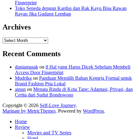
Fingerprint
Toko Sepeda dengan Kardus dan Rak Kayu Bisa Rawan
Rayap Jika Gudang Lembap
Archives
Archives
Recent Comments
duniamasak
on
8 Hal yang Harus Dicek Sebelum Membeli
Access Door Fingerprint
Mudrika
on
Panduan Memilih Bahan Kemeja Formal untuk
Brand Fashion Pria Lokal
ainun
on
Menata Rindu di Kota Tape: Adaptasi, Privasi, dan
Cerita dari Sudut Bondowoso
Copyright © 2026
Self-Love Journey
.
Marinate by MetricThemes
. Powered by
WordPress
.
Home
Review
Movies and TV Series
Hotel