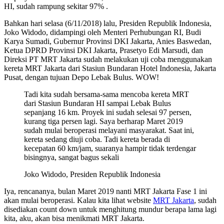
HI, sudah rampung sekitar 97% .
Bahkan hari selasa (6/11/2018) lalu, Presiden Republik Indonesia,
Joko Widodo, didampingi oleh Menteri Perhubungan RI, Budi
Karya Sumadi, Gubernur Provinsi DKI Jakarta, Anies Baswedan,
Ketua DPRD Provinsi DKI Jakarta, Prasetyo Edi Marsudi, dan
Direksi PT MRT Jakarta sudah melakukan uji coba menggunakan
kereta MRT Jakarta dari Stasiun Bundaran Hotel Indonesia, Jakarta
Pusat, dengan tujuan Depo Lebak Bulus. WOW!
Tadi kita sudah bersama-sama mencoba kereta MRT
dari Stasiun Bundaran HI sampai Lebak Bulus
sepanjang 16 km. Proyek ini sudah selesai 97 persen,
kurang tiga persen lagi. Saya berharap Maret 2019
sudah mulai beroperasi melayani masyarakat. Saat ini,
kereta sedang diuji coba. Tadi kereta berada di
kecepatan 60 km/jam, suaranya hampir tidak terdengar
bisingnya, sangat bagus sekali
Joko Widodo, Presiden Republik Indonesia
Iya, rencananya, bulan Maret 2019 nanti MRT Jakarta Fase 1 ini
akan mulai beroperasi. Kalau kita lihat website
MRT Jakarta
, sudah
disediakan count down untuk menghitung mundur berapa lama lagi
kita, aku, akan bisa menikmati MRT Jakarta.