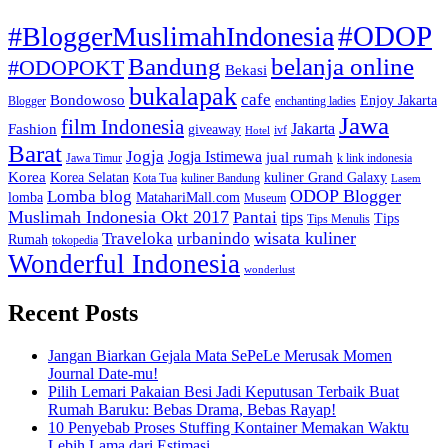
#ODOP
#BloggerMuslimahIndonesia
Bandung
belanja online
#ODOPOKT
Bekasi
bukalapak
cafe
Bondowoso
Enjoy Jakarta
Blogger
enchanting ladies
Jawa
film Indonesia
Jakarta
Fashion
giveaway
ivf
Hotel
Barat
Jogja
Jogja Istimewa
jual rumah
Jawa Timur
k link indonesia
Korea
Korea Selatan
kuliner Grand Galaxy
Kota Tua
kuliner Bandung
Lasem
Lomba blog
ODOP Blogger
lomba
MatahariMall.com
Museum
Muslimah Indonesia Okt 2017
Pantai
tips
Tips
Tips Menulis
Traveloka
urbanindo
wisata kuliner
Rumah
tokopedia
Wonderful Indonesia
wonderlust
Recent Posts
Jangan Biarkan Gejala Mata SePeLe Merusak Momen
Journal Date-mu!
Pilih Lemari Pakaian Besi Jadi Keputusan Terbaik Buat
Rumah Baruku: Bebas Drama, Bebas Rayap!
10 Penyebab Proses Stuffing Kontainer Memakan Waktu
Lebih Lama dari Estimasi