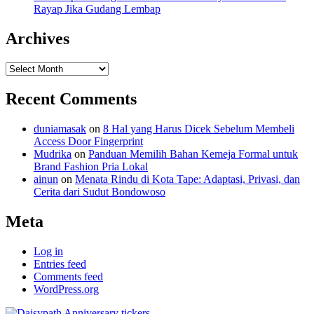
Rayap Jika Gudang Lembap
Archives
Archives
Recent Comments
duniamasak
on
8 Hal yang Harus Dicek Sebelum Membeli
Access Door Fingerprint
Mudrika
on
Panduan Memilih Bahan Kemeja Formal untuk
Brand Fashion Pria Lokal
ainun
on
Menata Rindu di Kota Tape: Adaptasi, Privasi, dan
Cerita dari Sudut Bondowoso
Meta
Log in
Entries feed
Comments feed
WordPress.org