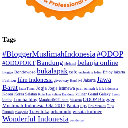
Tags
#ODOP
#BloggerMuslimahIndonesia
Bandung
belanja online
#ODOPOKT
Bekasi
bukalapak
cafe
Bondowoso
Enjoy Jakarta
Blogger
enchanting ladies
Jawa
film Indonesia
Jakarta
Fashion
giveaway
ivf
Hotel
Barat
Jogja
Jogja Istimewa
jual rumah
Jawa Timur
k link indonesia
Korea
Korea Selatan
kuliner Grand Galaxy
Kota Tua
kuliner Bandung
Lasem
Lomba blog
ODOP Blogger
lomba
MatahariMall.com
Museum
Muslimah Indonesia Okt 2017
Pantai
tips
Tips
Tips Menulis
Traveloka
urbanindo
wisata kuliner
Rumah
tokopedia
Wonderful Indonesia
wonderlust