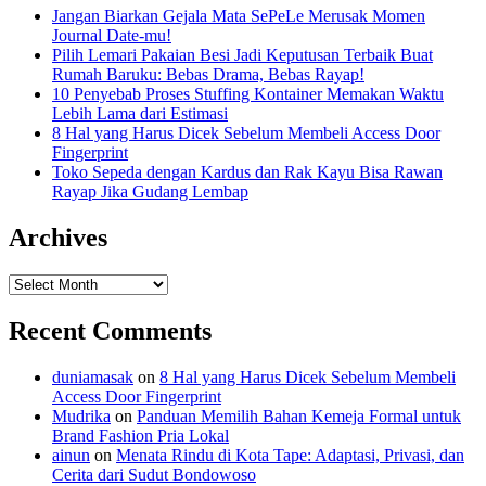
Jangan Biarkan Gejala Mata SePeLe Merusak Momen
Journal Date-mu!
Pilih Lemari Pakaian Besi Jadi Keputusan Terbaik Buat
Rumah Baruku: Bebas Drama, Bebas Rayap!
10 Penyebab Proses Stuffing Kontainer Memakan Waktu
Lebih Lama dari Estimasi
8 Hal yang Harus Dicek Sebelum Membeli Access Door
Fingerprint
Toko Sepeda dengan Kardus dan Rak Kayu Bisa Rawan
Rayap Jika Gudang Lembap
Archives
Archives
Recent Comments
duniamasak
on
8 Hal yang Harus Dicek Sebelum Membeli
Access Door Fingerprint
Mudrika
on
Panduan Memilih Bahan Kemeja Formal untuk
Brand Fashion Pria Lokal
ainun
on
Menata Rindu di Kota Tape: Adaptasi, Privasi, dan
Cerita dari Sudut Bondowoso