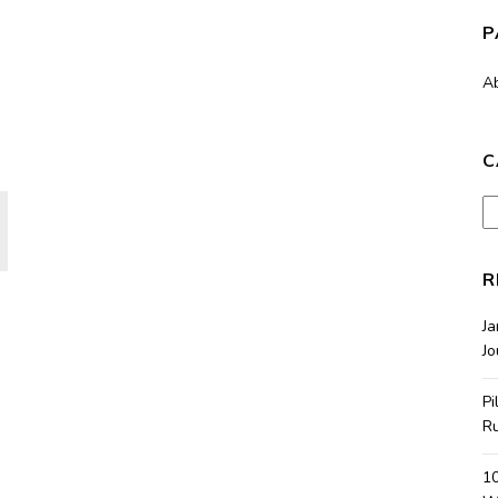
P
A
C
Ca
R
J
Jo
Pi
R
10