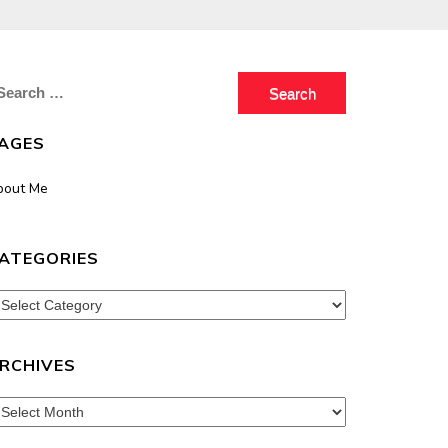
earch
r:
AGES
bout Me
ATEGORIES
tegories
RCHIVES
chives