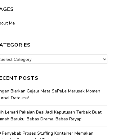
AGES
bout Me
ATEGORIES
tegories
ECENT POSTS
angan Biarkan Gejala Mata SePeLe Merusak Momen
urnal Date-mu!
lih Lemari Pakaian Besi Jadi Keputusan Terbaik Buat
umah Baruku: Bebas Drama, Bebas Rayap!
 Penyebab Proses Stuffing Kontainer Memakan