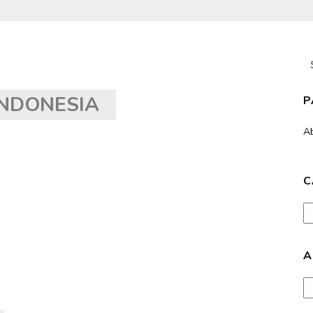
S
fo
NDONESIA
P
A
C
Ca
A
Ar