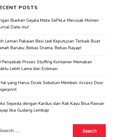
ECENT POSTS
angan Biarkan Gejala Mata SePeLe Merusak Momen
urnal Date-mu!
lih Lemari Pakaian Besi Jadi Keputusan Terbaik Buat
umah Baruku: Bebas Drama, Bebas Rayap!
 Penyebab Proses Stuffing Kontainer Memakan
ktu Lebih Lama dari Estimasi
 Hal yang Harus Dicek Sebelum Membeli Access Door
ngerprint
oko Sepeda dengan Kardus dan Rak Kayu Bisa Rawan
ayap Jika Gudang Lembap
earch
r: