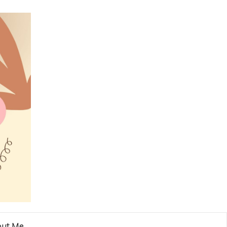
ut Me