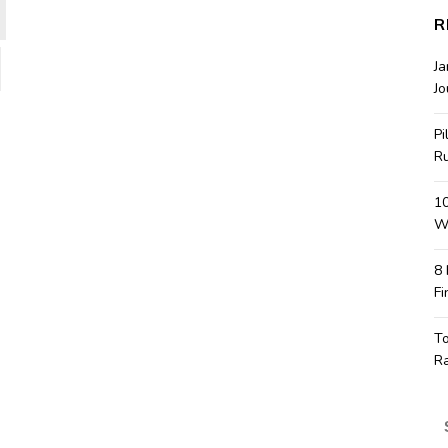
R
J
Jo
Pi
R
10
Wa
8
Fi
T
R
S
fo