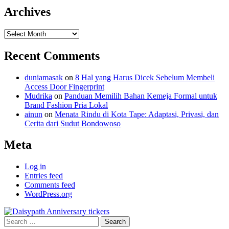
Archives
Archives
Recent Comments
duniamasak
on
8 Hal yang Harus Dicek Sebelum Membeli
Access Door Fingerprint
Mudrika
on
Panduan Memilih Bahan Kemeja Formal untuk
Brand Fashion Pria Lokal
ainun
on
Menata Rindu di Kota Tape: Adaptasi, Privasi, dan
Cerita dari Sudut Bondowoso
Meta
Log in
Entries feed
Comments feed
WordPress.org
Search