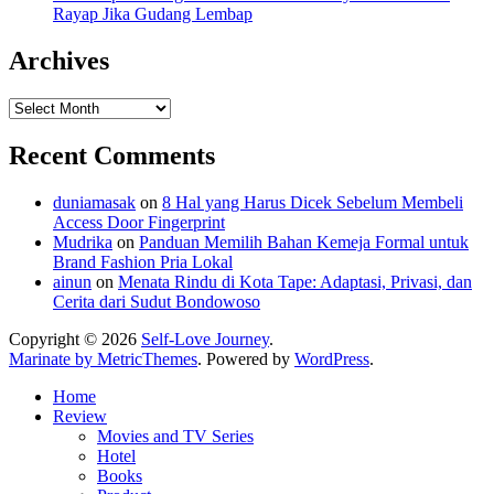
Rayap Jika Gudang Lembap
Archives
Archives
Recent Comments
duniamasak
on
8 Hal yang Harus Dicek Sebelum Membeli
Access Door Fingerprint
Mudrika
on
Panduan Memilih Bahan Kemeja Formal untuk
Brand Fashion Pria Lokal
ainun
on
Menata Rindu di Kota Tape: Adaptasi, Privasi, dan
Cerita dari Sudut Bondowoso
Copyright © 2026
Self-Love Journey
.
Marinate by MetricThemes
. Powered by
WordPress
.
Home
Review
Movies and TV Series
Hotel
Books