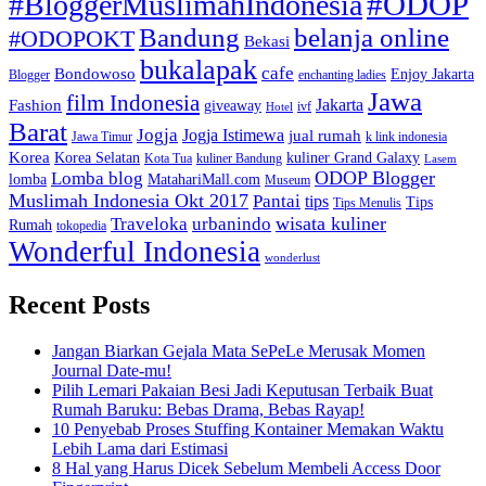
#ODOP
#BloggerMuslimahIndonesia
Bandung
belanja online
#ODOPOKT
Bekasi
bukalapak
cafe
Bondowoso
Enjoy Jakarta
Blogger
enchanting ladies
Jawa
film Indonesia
Jakarta
Fashion
giveaway
ivf
Hotel
Barat
Jogja
Jogja Istimewa
jual rumah
Jawa Timur
k link indonesia
Korea
Korea Selatan
kuliner Grand Galaxy
Kota Tua
kuliner Bandung
Lasem
Lomba blog
ODOP Blogger
lomba
MatahariMall.com
Museum
Muslimah Indonesia Okt 2017
Pantai
tips
Tips
Tips Menulis
Traveloka
urbanindo
wisata kuliner
Rumah
tokopedia
Wonderful Indonesia
wonderlust
Recent Posts
Jangan Biarkan Gejala Mata SePeLe Merusak Momen
Journal Date-mu!
Pilih Lemari Pakaian Besi Jadi Keputusan Terbaik Buat
Rumah Baruku: Bebas Drama, Bebas Rayap!
10 Penyebab Proses Stuffing Kontainer Memakan Waktu
Lebih Lama dari Estimasi
8 Hal yang Harus Dicek Sebelum Membeli Access Door