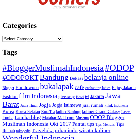
Categories
Categories
Tags
#ODOP
#BloggerMuslimahIndonesia
Bandung
belanja online
#ODOPOKT
Bekasi
bukalapak
cafe
Bondowoso
Enjoy Jakarta
Blogger
enchanting ladies
Jawa
film Indonesia
Jakarta
Fashion
giveaway
ivf
Hotel
Barat
Jogja
Jogja Istimewa
jual rumah
Jawa Timur
k link indonesia
Korea
Korea Selatan
kuliner Grand Galaxy
Kota Tua
kuliner Bandung
Lasem
Lomba blog
ODOP Blogger
lomba
MatahariMall.com
Museum
Muslimah Indonesia Okt 2017
Pantai
tips
Tips
Tips Menulis
Traveloka
urbanindo
wisata kuliner
Rumah
tokopedia
Wonderful Indonesia