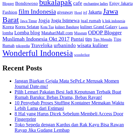
bukalapak
cafe
Bondowoso
Enjoy Jakarta
Blogger
enchanting ladies
Jawa
film Indonesia
Jakarta
Fashion
giveaway
ivf
Hotel
Barat
Jogja
Jogja Istimewa
jual rumah
Jawa Timur
k link indonesia
Korea
Korea Selatan
kuliner Grand Galaxy
Kota Tua
kuliner Bandung
Lasem
Lomba blog
ODOP Blogger
lomba
MatahariMall.com
Museum
Muslimah Indonesia Okt 2017
Pantai
tips
Tips
Tips Menulis
Traveloka
urbanindo
wisata kuliner
Rumah
tokopedia
Wonderful Indonesia
wonderlust
Recent Posts
Jangan Biarkan Gejala Mata SePeLe Merusak Momen
Journal Date-mu!
Pilih Lemari Pakaian Besi Jadi Keputusan Terbaik Buat
Rumah Baruku: Bebas Drama, Bebas Rayap!
10 Penyebab Proses Stuffing Kontainer Memakan Waktu
Lebih Lama dari Estimasi
8 Hal yang Harus Dicek Sebelum Membeli Access Door
Fingerprint
Toko Sepeda dengan Kardus dan Rak Kayu Bisa Rawan
Rayap Jika Gudang Lembap