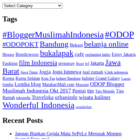
Categories
Tags
#ODOP
#BloggerMuslimahIndonesia
Bandung
belanja online
#ODOPOKT
Bekasi
bukalapak
cafe
Bondowoso
Enjoy Jakarta
Blogger
enchanting ladies
Jawa
film Indonesia
Jakarta
Fashion
giveaway
ivf
Hotel
Barat
Jogja
Jogja Istimewa
jual rumah
Jawa Timur
k link indonesia
Korea
Korea Selatan
kuliner Grand Galaxy
Kota Tua
kuliner Bandung
Lasem
Lomba blog
ODOP Blogger
lomba
MatahariMall.com
Museum
Muslimah Indonesia Okt 2017
Pantai
tips
Tips
Tips Menulis
Traveloka
urbanindo
wisata kuliner
Rumah
tokopedia
Wonderful Indonesia
wonderlust
Recent Posts
Jangan Biarkan Gejala Mata SePeLe Merusak Momen