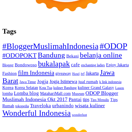
Tags
#ODOP
#BloggerMuslimahIndonesia
Bandung
belanja online
#ODOPOKT
Bekasi
bukalapak
cafe
Bondowoso
Enjoy Jakarta
Blogger
enchanting ladies
Jawa
film Indonesia
Jakarta
Fashion
giveaway
ivf
Hotel
Barat
Jogja
Jogja Istimewa
jual rumah
Jawa Timur
k link indonesia
Korea
Korea Selatan
kuliner Grand Galaxy
Kota Tua
kuliner Bandung
Lasem
Lomba blog
ODOP Blogger
lomba
MatahariMall.com
Museum
Muslimah Indonesia Okt 2017
Pantai
tips
Tips
Tips Menulis
Traveloka
urbanindo
wisata kuliner
Rumah
tokopedia
Wonderful Indonesia
wonderlust