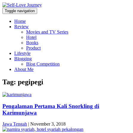
Skip
Open
to
Sidebar
Toggle navigation
Self Love Journey
content
Self-Love Journey
Home
Review
Movies and TV Series
Hotel
Books
Product
Lifestyle
Blogging
Blog Competition
About Me
Tag:
pegipegi
Pengalaman Pertama Kali Snorkling di
Karimunjawa
Jawa Tengah
|
November 3, 2018