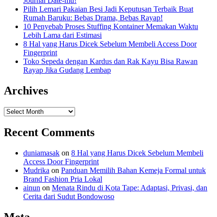
Journal Date-mu!
Pilih Lemari Pakaian Besi Jadi Keputusan Terbaik Buat
Rumah Baruku: Bebas Drama, Bebas Rayap!
10 Penyebab Proses Stuffing Kontainer Memakan Waktu
Lebih Lama dari Estimasi
8 Hal yang Harus Dicek Sebelum Membeli Access Door
Fingerprint
Toko Sepeda dengan Kardus dan Rak Kayu Bisa Rawan
Rayap Jika Gudang Lembap
Archives
Archives
Recent Comments
duniamasak
on
8 Hal yang Harus Dicek Sebelum Membeli
Access Door Fingerprint
Mudrika
on
Panduan Memilih Bahan Kemeja Formal untuk
Brand Fashion Pria Lokal
ainun
on
Menata Rindu di Kota Tape: Adaptasi, Privasi, dan
Cerita dari Sudut Bondowoso
Meta