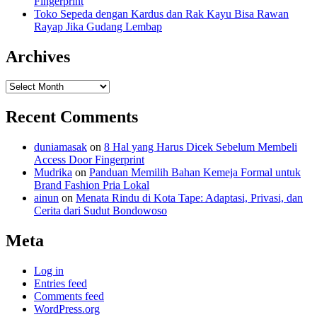
Fingerprint
Toko Sepeda dengan Kardus dan Rak Kayu Bisa Rawan
Rayap Jika Gudang Lembap
Archives
Archives
Recent Comments
duniamasak
on
8 Hal yang Harus Dicek Sebelum Membeli
Access Door Fingerprint
Mudrika
on
Panduan Memilih Bahan Kemeja Formal untuk
Brand Fashion Pria Lokal
ainun
on
Menata Rindu di Kota Tape: Adaptasi, Privasi, dan
Cerita dari Sudut Bondowoso
Meta
Log in
Entries feed
Comments feed
WordPress.org