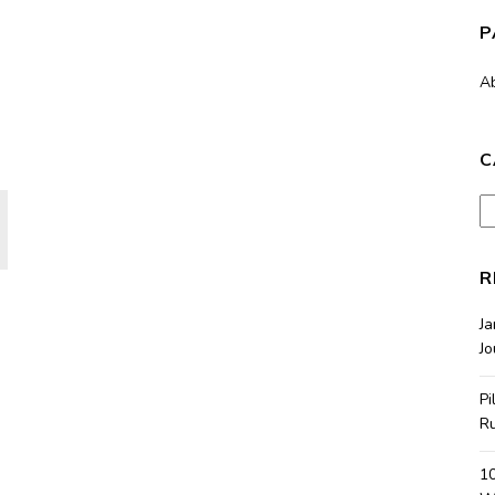
P
A
C
Ca
R
J
Jo
Pi
R
10