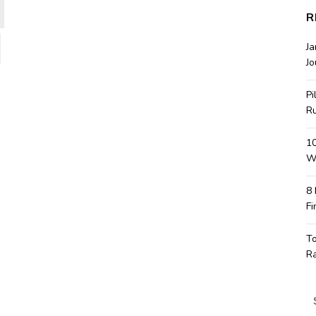
R
J
Jo
Pi
R
10
Wa
8
Fi
T
R
S
fo