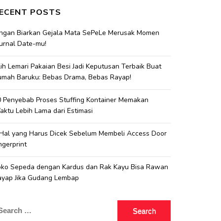
ECENT POSTS
angan Biarkan Gejala Mata SePeLe Merusak Momen
urnal Date-mu!
lih Lemari Pakaian Besi Jadi Keputusan Terbaik Buat
umah Baruku: Bebas Drama, Bebas Rayap!
 Penyebab Proses Stuffing Kontainer Memakan
ktu Lebih Lama dari Estimasi
 Hal yang Harus Dicek Sebelum Membeli Access Door
ngerprint
oko Sepeda dengan Kardus dan Rak Kayu Bisa Rawan
ayap Jika Gudang Lembap
earch
r: