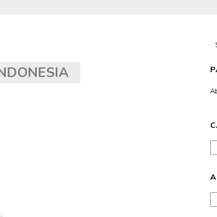
S
fo
NDONESIA
P
A
C
Ca
A
Ar