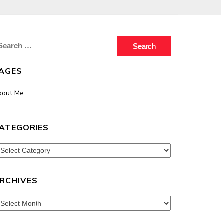
earch
r:
AGES
bout Me
ATEGORIES
tegories
RCHIVES
chives