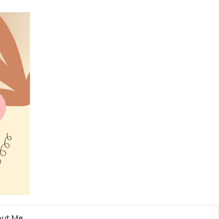
ut Me