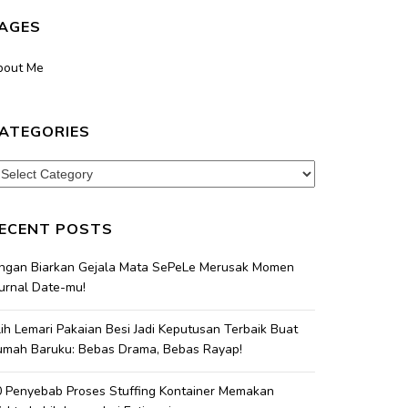
AGES
bout Me
ATEGORIES
tegories
ECENT POSTS
angan Biarkan Gejala Mata SePeLe Merusak Momen
urnal Date-mu!
lih Lemari Pakaian Besi Jadi Keputusan Terbaik Buat
umah Baruku: Bebas Drama, Bebas Rayap!
 Penyebab Proses Stuffing Kontainer Memakan