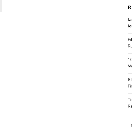
R
J
Jo
Pi
R
10
Wa
8
Fi
T
R
S
fo