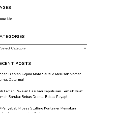
AGES
bout Me
ATEGORIES
tegories
ECENT POSTS
angan Biarkan Gejala Mata SePeLe Merusak Momen
urnal Date-mu!
lih Lemari Pakaian Besi Jadi Keputusan Terbaik Buat
umah Baruku: Bebas Drama, Bebas Rayap!
 Penyebab Proses Stuffing Kontainer Memakan