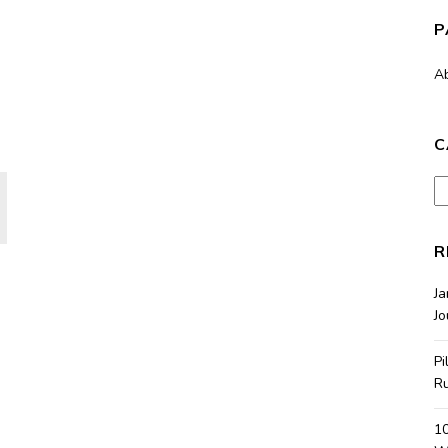
P
A
C
Ca
R
J
Jo
Pi
R
10