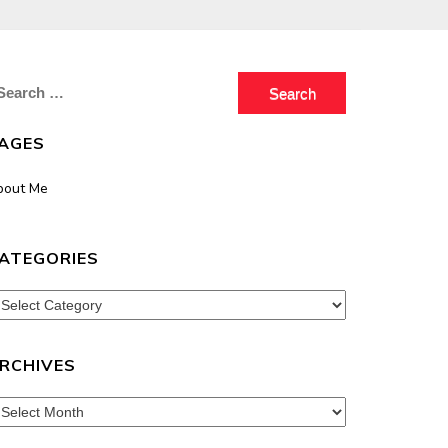
earch
r:
AGES
bout Me
ATEGORIES
tegories
RCHIVES
chives