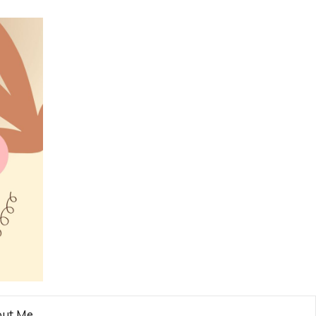
ut Me