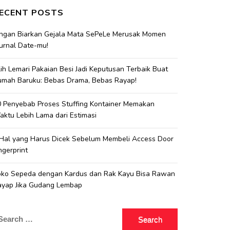
ECENT POSTS
angan Biarkan Gejala Mata SePeLe Merusak Momen
urnal Date-mu!
lih Lemari Pakaian Besi Jadi Keputusan Terbaik Buat
umah Baruku: Bebas Drama, Bebas Rayap!
 Penyebab Proses Stuffing Kontainer Memakan
ktu Lebih Lama dari Estimasi
 Hal yang Harus Dicek Sebelum Membeli Access Door
ngerprint
oko Sepeda dengan Kardus dan Rak Kayu Bisa Rawan
ayap Jika Gudang Lembap
earch
r: