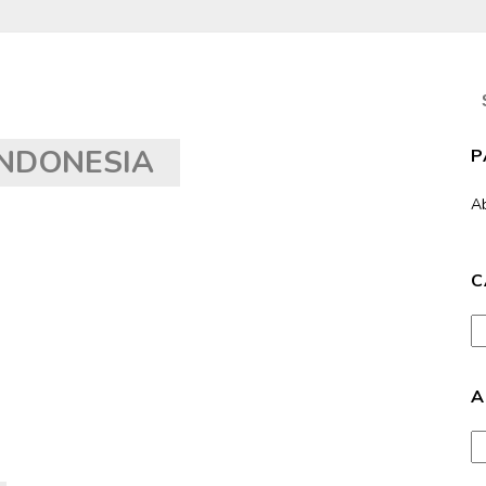
S
fo
NDONESIA
P
A
C
Ca
A
Ar