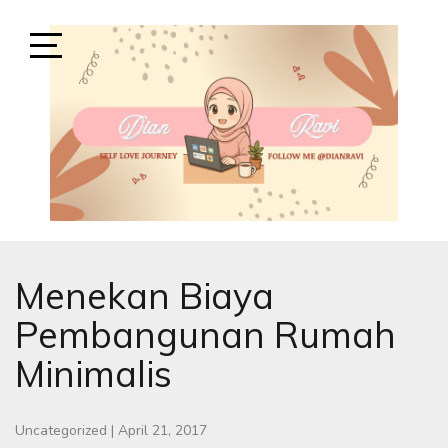
Skip
to
content
Open
Sidebar
SELF-LOVE JOURNEY
SELF LOVE JOURNEY
Menekan Biaya
Pembangunan Rumah
Minimalis
Uncategorized
|
April 21, 2017