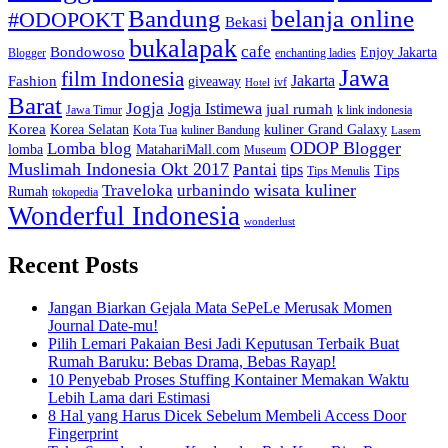
Bandung
belanja online
#ODOPOKT
Bekasi
bukalapak
cafe
Bondowoso
Enjoy Jakarta
Blogger
enchanting ladies
Jawa
film Indonesia
Jakarta
Fashion
giveaway
ivf
Hotel
Barat
Jogja
Jogja Istimewa
jual rumah
Jawa Timur
k link indonesia
Korea
Korea Selatan
kuliner Grand Galaxy
Kota Tua
kuliner Bandung
Lasem
Lomba blog
ODOP Blogger
lomba
MatahariMall.com
Museum
Muslimah Indonesia Okt 2017
Pantai
tips
Tips
Tips Menulis
Traveloka
urbanindo
wisata kuliner
Rumah
tokopedia
Wonderful Indonesia
wonderlust
Recent Posts
Jangan Biarkan Gejala Mata SePeLe Merusak Momen
Journal Date-mu!
Pilih Lemari Pakaian Besi Jadi Keputusan Terbaik Buat
Rumah Baruku: Bebas Drama, Bebas Rayap!
10 Penyebab Proses Stuffing Kontainer Memakan Waktu
Lebih Lama dari Estimasi
8 Hal yang Harus Dicek Sebelum Membeli Access Door
Fingerprint