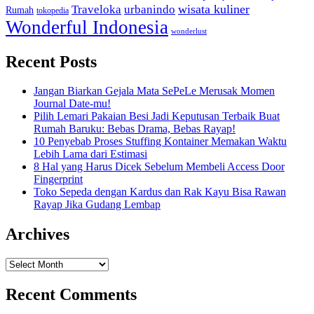
Traveloka
urbanindo
wisata kuliner
Rumah
tokopedia
Wonderful Indonesia
wonderlust
Recent Posts
Jangan Biarkan Gejala Mata SePeLe Merusak Momen
Journal Date-mu!
Pilih Lemari Pakaian Besi Jadi Keputusan Terbaik Buat
Rumah Baruku: Bebas Drama, Bebas Rayap!
10 Penyebab Proses Stuffing Kontainer Memakan Waktu
Lebih Lama dari Estimasi
8 Hal yang Harus Dicek Sebelum Membeli Access Door
Fingerprint
Toko Sepeda dengan Kardus dan Rak Kayu Bisa Rawan
Rayap Jika Gudang Lembap
Archives
Archives
Recent Comments