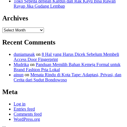
Toko Sepeda dengan Kardus dan Rak Kayu Bisa Rawan
Rayap Jika Gudang Lembap
Archives
Archives
Recent Comments
duniamasak
on
8 Hal yang Harus Dicek Sebelum Membeli
Access Door Fingerprint
Mudrika
on
Panduan Memilih Bahan Kemeja Formal untuk
Brand Fashion Pria Lokal
ainun
on
Menata Rindu di Kota Tape: Adaptasi, Privasi, dan
Cerita dari Sudut Bondowoso
Meta
Log in
Entries feed
Comments feed
WordPress.org