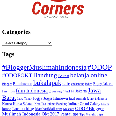
Categories
Categories
Tags
#ODOP
#BloggerMuslimahIndonesia
Bandung
belanja online
#ODOPOKT
Bekasi
bukalapak
cafe
Bondowoso
Enjoy Jakarta
Blogger
enchanting ladies
Jawa
film Indonesia
Jakarta
Fashion
giveaway
ivf
Hotel
Barat
Jogja
Jogja Istimewa
jual rumah
Jawa Timur
k link indonesia
Korea
Korea Selatan
kuliner Grand Galaxy
Kota Tua
kuliner Bandung
Lasem
Lomba blog
ODOP Blogger
lomba
MatahariMall.com
Museum
Muslimah Indonesia Okt 2017
Pantai
tips
Tips
Tips Menulis