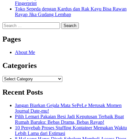
Fingerprint
Toko Sepeda dengan Kardus dan Rak Kayu Bisa Rawan
Rayap Jika Gudang Lembap
Search
for:
Pages
About Me
Categories
Categories
Recent Posts
Jangan Biarkan Gejala Mata SePeLe Merusak Momen
Journal Date-mu!
Pilih Lemari Pakaian Besi Jadi Keputusan Terbaik Buat
Rumah Baruku: Bebas Drama, Bebas Rayap!
10 Penyebab Proses Stuffing Kontainer Memakan Waktu
Lebih Lama dari Estimasi
8 Hal yang Harus Dicek Sebelum Membeli Access Door