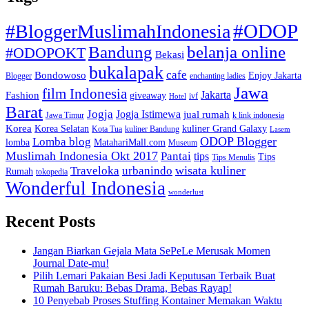
#ODOP
#BloggerMuslimahIndonesia
Bandung
belanja online
#ODOPOKT
Bekasi
bukalapak
cafe
Bondowoso
Enjoy Jakarta
Blogger
enchanting ladies
Jawa
film Indonesia
Jakarta
Fashion
giveaway
ivf
Hotel
Barat
Jogja
Jogja Istimewa
jual rumah
Jawa Timur
k link indonesia
Korea
Korea Selatan
kuliner Grand Galaxy
Kota Tua
kuliner Bandung
Lasem
Lomba blog
ODOP Blogger
lomba
MatahariMall.com
Museum
Muslimah Indonesia Okt 2017
Pantai
tips
Tips
Tips Menulis
Traveloka
urbanindo
wisata kuliner
Rumah
tokopedia
Wonderful Indonesia
wonderlust
Recent Posts
Jangan Biarkan Gejala Mata SePeLe Merusak Momen
Journal Date-mu!
Pilih Lemari Pakaian Besi Jadi Keputusan Terbaik Buat
Rumah Baruku: Bebas Drama, Bebas Rayap!
10 Penyebab Proses Stuffing Kontainer Memakan Waktu