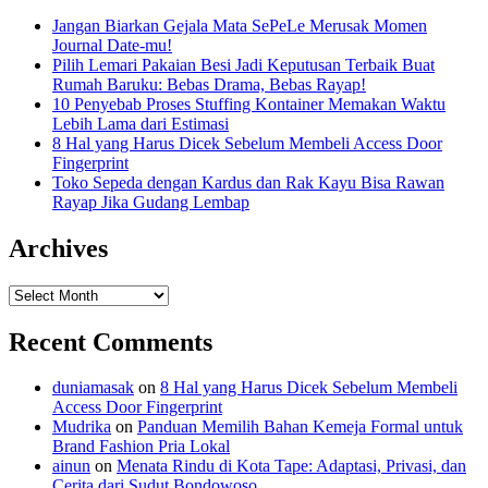
Jangan Biarkan Gejala Mata SePeLe Merusak Momen
Journal Date-mu!
Pilih Lemari Pakaian Besi Jadi Keputusan Terbaik Buat
Rumah Baruku: Bebas Drama, Bebas Rayap!
10 Penyebab Proses Stuffing Kontainer Memakan Waktu
Lebih Lama dari Estimasi
8 Hal yang Harus Dicek Sebelum Membeli Access Door
Fingerprint
Toko Sepeda dengan Kardus dan Rak Kayu Bisa Rawan
Rayap Jika Gudang Lembap
Archives
Archives
Recent Comments
duniamasak
on
8 Hal yang Harus Dicek Sebelum Membeli
Access Door Fingerprint
Mudrika
on
Panduan Memilih Bahan Kemeja Formal untuk
Brand Fashion Pria Lokal
ainun
on
Menata Rindu di Kota Tape: Adaptasi, Privasi, dan
Cerita dari Sudut Bondowoso