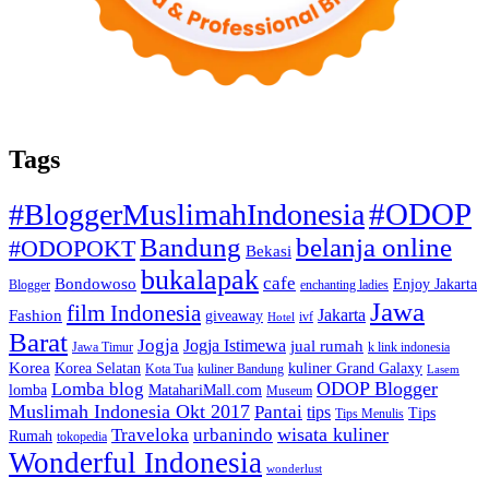
Tags
#ODOP
#BloggerMuslimahIndonesia
Bandung
belanja online
#ODOPOKT
Bekasi
bukalapak
cafe
Bondowoso
Enjoy Jakarta
Blogger
enchanting ladies
Jawa
film Indonesia
Jakarta
Fashion
giveaway
ivf
Hotel
Barat
Jogja
Jogja Istimewa
jual rumah
Jawa Timur
k link indonesia
Korea
Korea Selatan
kuliner Grand Galaxy
Kota Tua
kuliner Bandung
Lasem
Lomba blog
ODOP Blogger
lomba
MatahariMall.com
Museum
Muslimah Indonesia Okt 2017
Pantai
tips
Tips
Tips Menulis
Traveloka
urbanindo
wisata kuliner
Rumah
tokopedia
Wonderful Indonesia
wonderlust