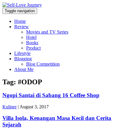
Skip
Open
to
Sidebar
Toggle navigation
Self Love Journey
content
Self-Love Journey
Home
Review
Movies and TV Series
Hotel
Books
Product
Lifestyle
Blogging
Blog Competition
About Me
Tag:
#ODOP
Ngopi Santai di Sabang 16 Coffee Shop
Kuliner
|
August 3, 2017
Villa Isola, Kenangan Masa Kecil dan Cerita
Sejarah