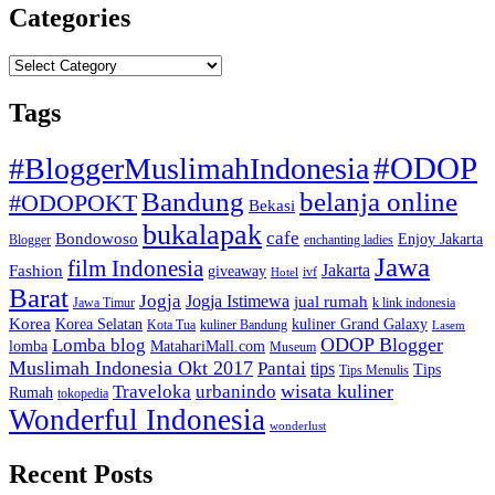
Categories
Categories
Tags
#ODOP
#BloggerMuslimahIndonesia
Bandung
belanja online
#ODOPOKT
Bekasi
bukalapak
cafe
Bondowoso
Enjoy Jakarta
Blogger
enchanting ladies
Jawa
film Indonesia
Jakarta
Fashion
giveaway
ivf
Hotel
Barat
Jogja
Jogja Istimewa
jual rumah
Jawa Timur
k link indonesia
Korea
Korea Selatan
kuliner Grand Galaxy
Kota Tua
kuliner Bandung
Lasem
Lomba blog
ODOP Blogger
lomba
MatahariMall.com
Museum
Muslimah Indonesia Okt 2017
Pantai
tips
Tips
Tips Menulis
Traveloka
urbanindo
wisata kuliner
Rumah
tokopedia
Wonderful Indonesia
wonderlust
Recent Posts